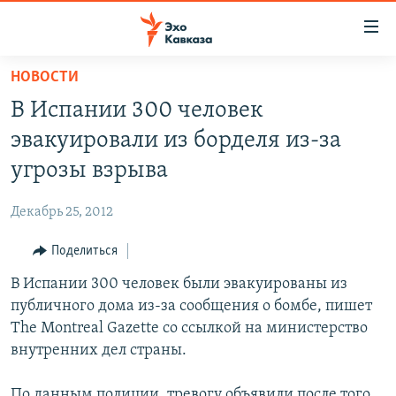
Accessibility
links
Вернуться
НОВОСТИ
к
НОВОСТИ
В Испании 300 человек
основному
ТБИЛИСИ
содержанию
эвакуировали из борделя из-за
СУХУМИ
Вернутся
угрозы взрыва
к
ЦХИНВАЛИ
главной
Декабрь 25, 2012
ВЕСЬ КАВКАЗ
навигации
Вернутся
Поделиться
ТЕМЫ
СЕВЕРНЫЙ КАВКАЗ
к
В Испании 300 человек были эвакуированы из
РУБРИКИ
АРМЕНИЯ
ПОЛИТИКА
поиску
публичного дома из-за сообщения о бомбе, пишет
МУЛЬТИМЕДИА
АЗЕРБАЙДЖАН
ЭКОНОМИКА
НЕКРУГЛЫЙ СТОЛ
The Montreal Gazette со ссылкой на министерство
АУДИО
внутренних дел страны.
ОБЩЕСТВО
ГОСТЬ НЕДЕЛИ
ВИДЕО
КУЛЬТУРА
ПОЗИЦИЯ
ФОТО
ПОДКАСТЫ
По данным полиции, тревогу объявили после того,
ПРИСОЕДИНЯЙТЕСЬ!