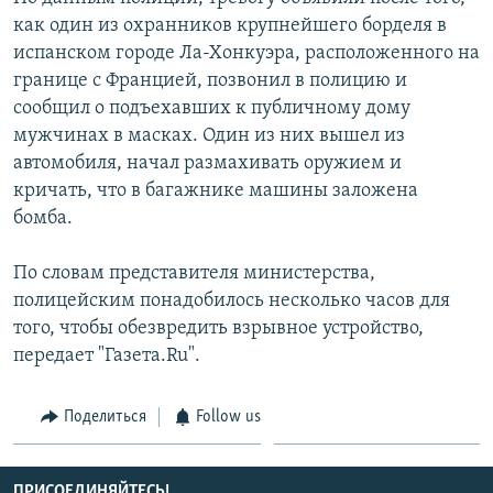
СПОРТ
БЛОГИ
АРХИВ РАДИОПРОГРАММЫ
как один из охранников крупнейшего борделя в
испанском городе Ла-Хонкуэра, расположенного на
МИР
ГОЛОСА
границе с Францией, позвонил в полицию и
ЧИТАЕМ ПРЕССУ
Все сайты РСЕ/РС
сообщил о подъехавших к публичному дому
мужчинах в масках. Один из них вышел из
автомобиля, начал размахивать оружием и
кричать, что в багажнике машины заложена
бомба.
По словам представителя министерства,
полицейским понадобилось несколько часов для
того, чтобы обезвредить взрывное устройство,
передает "Газета.Ru".
Поделиться
Follow us
ПРИСОЕДИНЯЙТЕСЬ!