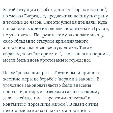
СПОРТ
БЛОГИ
АРХИВ РАДИОПРОГРАММЫ
В этой ситуации освобожденным "ворам в законе",
МИР
ГОЛОСА
по словам Гиоргадзе, предложили покинуть страну
в течение 24 часов. Они эти условия приняли. Куда
ЧИТАЕМ ПРЕССУ
Все сайты РСЕ/РС
направились криминальные авторитеты из Грузии,
не уточняется. По грузинскому законодательству,
само обладание статусом криминального
авторитета является преступлением. Таким
образом, те из "авторитетов", кто вышел из тюрьмы,
могли быть вновь арестованы и осуждены.
После "революции роз" в Грузии были приняты
жесткие меры по борьбе с "ворами в законе". В
уголовное законодательство были внесены
поправки, которые позволяли сажать в тюрьму
даже за обладание "воровским статусом" и
контакты с "воровским миром". В связи с этим
некоторые из криминальных авторитетов