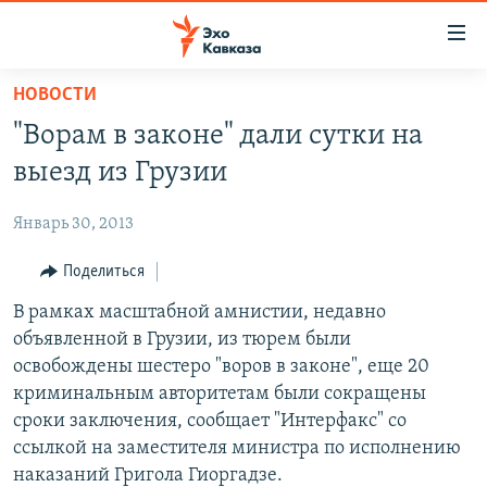
Accessibility
links
Вернуться
НОВОСТИ
к
НОВОСТИ
"Ворам в законе" дали сутки на
основному
ТБИЛИСИ
содержанию
выезд из Грузии
СУХУМИ
Вернутся
к
Январь 30, 2013
ЦХИНВАЛИ
главной
ВЕСЬ КАВКАЗ
Поделиться
навигации
Вернутся
ТЕМЫ
В рамках масштабной амнистии, недавно
СЕВЕРНЫЙ КАВКАЗ
к
объявленной в Грузии, из тюрем были
РУБРИКИ
АРМЕНИЯ
ПОЛИТИКА
поиску
освобождены шестеро "воров в законе", еще 20
МУЛЬТИМЕДИА
АЗЕРБАЙДЖАН
ЭКОНОМИКА
НЕКРУГЛЫЙ СТОЛ
криминальным авторитетам были сокращены
сроки заключения, сообщает "Интерфакс" со
АУДИО
ОБЩЕСТВО
ГОСТЬ НЕДЕЛИ
ВИДЕО
ссылкой на заместителя министра по исполнению
КУЛЬТУРА
ПОЗИЦИЯ
ФОТО
ПОДКАСТЫ
наказаний Григола Гиоргадзе.
ПРИСОЕДИНЯЙТЕСЬ!