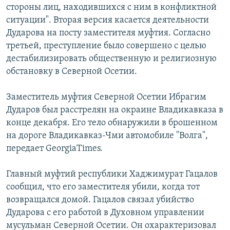
стороны лиц, находившихся с ним в конфликтной
СПОРТ
БЛОГИ
АРХИВ РАДИОПРОГРАММЫ
ситуации". Вторая версия касается деятельности
МИР
ГОЛОСА
Дударова на посту заместителя муфтия. Согласно
третьей, преступление было совершено с целью
ЧИТАЕМ ПРЕССУ
Все сайты РСЕ/РС
дестабилизировать общественную и религиозную
обстановку в Северной Осетии.
Заместитель муфтия Северной Осетии Ибрагим
Дударов был расстрелян на окраине Владикавказа в
конце декабря. Его тело обнаружили в брошенном
на дороге Владикавказ-Чми автомобиле "Волга",
передает GeorgiaTimes.
Главный муфтий республики Хаджимурат Гацалов
сообщил, что его заместителя убили, когда тот
возвращался домой. Гацалов связал убийство
Дударова с его работой в Духовном управлении
мусульман Северной Осетии. Он охарактеризовал