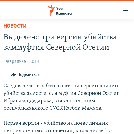
Accessibility
links
Вернуться
НОВОСТИ
к
НОВОСТИ
Выделено три версии убийства
основному
ТБИЛИСИ
содержанию
заммуфтия Северной Осетии
СУХУМИ
Вернутся
к
Февраль 06, 2013
ЦХИНВАЛИ
главной
ВЕСЬ КАВКАЗ
Поделиться
навигации
Вернутся
ТЕМЫ
Следователи отрабатывают три версии причин
СЕВЕРНЫЙ КАВКАЗ
к
убийства заместителя муфтия Северной Осетии
РУБРИКИ
АРМЕНИЯ
ПОЛИТИКА
поиску
Ибрагима Дударова, заявил замглавы
МУЛЬТИМЕДИА
АЗЕРБАЙДЖАН
ЭКОНОМИКА
НЕКРУГЛЫЙ СТОЛ
республиканского СУСК Казбек Мамаев.
АУДИО
ОБЩЕСТВО
ГОСТЬ НЕДЕЛИ
ВИДЕО
Первая версия - убийство на почве личных
КУЛЬТУРА
ПОЗИЦИЯ
ФОТО
ПОДКАСТЫ
неприязненных отношений, в том числе "со
ПРИСОЕДИНЯЙТЕСЬ!