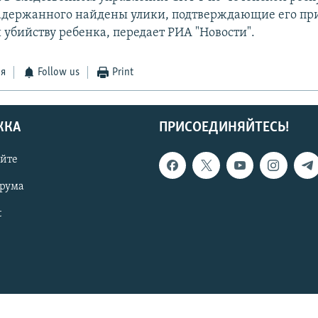
адержанного найдены улики, подтверждающие его при
убийству ребенка, передает РИА "Новости".
ся
Follow us
Print
ЖКА
ПРИСОЕДИНЯЙТЕСЬ!
айте
орума
t