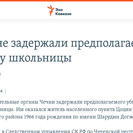
не задержали предполага
у школьницы
3
ся
ельные органы Чечни задержали предполагаемого уб
ницы. Им оказался житель населенного пункта Цоци
го района 1966 года рождения по имени Шарудин Догж
 в Следственном управлении СК РФ по Чеченской респ