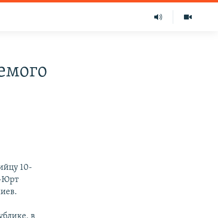
емого
ийцу 10-
н-Юрт
иев.
ублике, в