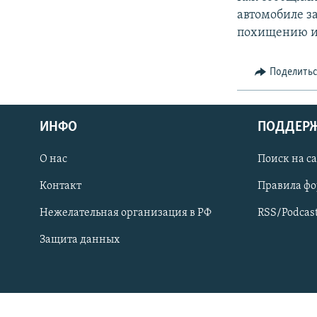
СПОРТ
БЛОГИ
АРХИВ РАДИОПРОГРАММЫ
автомобиле з
МИР
ГОЛОСА
похищению и 
ЧИТАЕМ ПРЕССУ
Поделить
ИНФО
ПОДДЕР
О нас
Поиск на с
Контакт
Правила ф
Нежелательная организация в РФ
RSS/Podcas
Защита данных
ПРИСОЕДИНЯЙТЕСЬ!