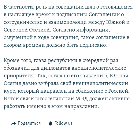
СПОРТ
БЛОГИ
АРХИВ РАДИОПРОГРАММЫ
В частности, речь на совещании шла о готовящемся
в настоящее время к подписанию Cоглашении о
МИР
ГОЛОСА
сотрудничестве и взаимопомощи между Южной и
ЧИТАЕМ ПРЕССУ
Все сайты РСЕ/РС
Северной Осетией. Согласно информации,
озвученной в ходе совещания, такое соглашение в
скором времени должно быть подписано.
Кроме того, глава республики в очередной раз
обозначил для дипломатов внешнеполитические
приоритеты. Так, согласно его заявлению, Южная
Осетия давно выбрала свой внешнеполитический
курс, который направлен на сближение с Россией.
В этой связи югоосетинский МИД должен активно
работать именно в этом направлении.
Поделиться
Follow us