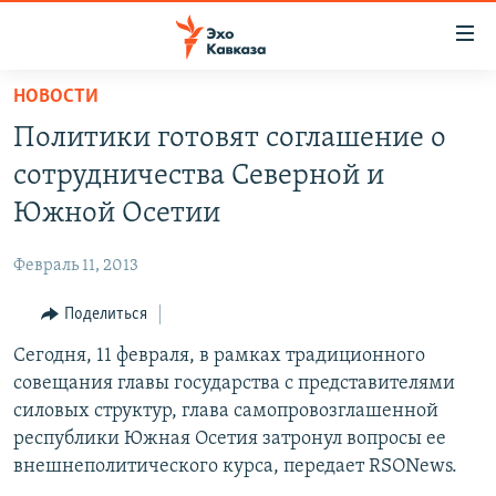
Accessibility
links
Вернуться
НОВОСТИ
к
НОВОСТИ
Политики готовят соглашение о
основному
ТБИЛИСИ
содержанию
сотрудничества Северной и
СУХУМИ
Вернутся
Южной Осетии
к
ЦХИНВАЛИ
главной
Февраль 11, 2013
ВЕСЬ КАВКАЗ
навигации
Вернутся
Поделиться
ТЕМЫ
СЕВЕРНЫЙ КАВКАЗ
к
Сегодня, 11 февраля, в рамках традиционного
РУБРИКИ
АРМЕНИЯ
ПОЛИТИКА
поиску
совещания главы государства с представителями
МУЛЬТИМЕДИА
АЗЕРБАЙДЖАН
ЭКОНОМИКА
НЕКРУГЛЫЙ СТОЛ
силовых структур, глава самопровозглашенной
АУДИО
республики Южная Осетия затронул вопросы ее
ОБЩЕСТВО
ГОСТЬ НЕДЕЛИ
ВИДЕО
внешнеполитического курса, передает RSONews.
КУЛЬТУРА
ПОЗИЦИЯ
ФОТО
ПОДКАСТЫ
ПРИСОЕДИНЯЙТЕСЬ!