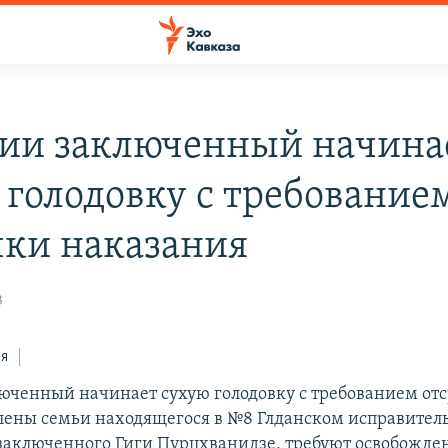
зии заключенный начина
 голодовку с требование
чки наказания
3
ся
люченный начинает сухую голодовку с требованием от
лены семьи находящегося в №8 Глданском исправител
аключенного Гиги Пурцхванидзе, требуют освобожде