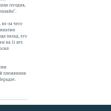
или сегодня,
онлайн".
 из-за чего
Тинатин
ода назад, его
 на 11 лет.
росил
осим
Мой племянник
Перадзе.