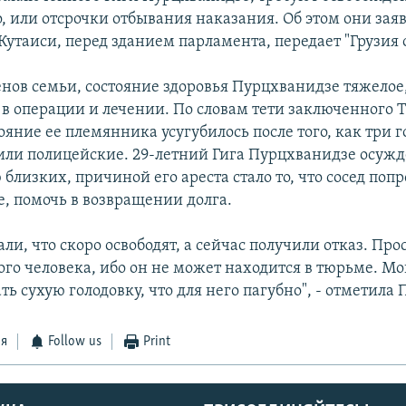
, или отсрочки отбывания наказания. Об этом они заяв
 Кутаиси, перед зданием парламента, передает "Грузия 
нов семьи, состояние здоровья Пурцхванидзе тяжелое,
 в операции и лечении. По словам тети заключенного 
ояние ее племянника усугубилось после того, как три г
или полицейские. 29-летний Гига Пурцхванидзе осужден
близких, причиной его ареста стало то, что сосед поп
, помочь в возвращении долга.
ли, что скоро освободят, а сейчас получили отказ. Пр
того человека, ибо он не может находится в тюрьме. 
ь сухую голодовку, что для него пагубно", - отметила 
ся
Follow us
Print