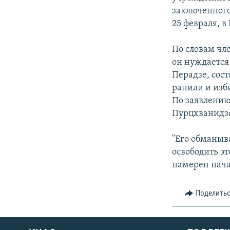
СПОРТ
БЛОГИ
АРХИВ РАДИОПРОГРАММЫ
заключенного
МИР
ГОЛОСА
25 февраля, в
ЧИТАЕМ ПРЕССУ
По словам чле
он нуждается
Перадзе, сост
ранили и изб
По заявлению 
Пурцхванидзе
"Его обманыва
освободить э
намерен начат
Поделить