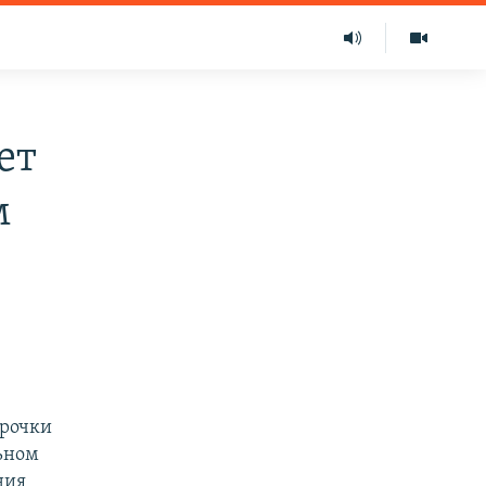
ет
м
срочки
ьном
ния