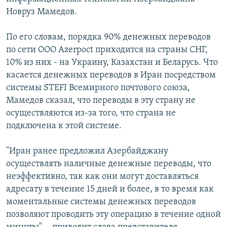
СПОРТ
БЛОГИ
АРХИВ РАДИОПРОГРАММЫ
Новруз Мамедов.
МИР
ГОЛОСА
По его словам, порядка 90% денежных переводов
ЧИТАЕМ ПРЕССУ
Все сайты РСЕ/РС
по сети ООО Azerpoct приходится на страны СНГ,
10% из них - на Украину, Казахстан и Беларусь. Что
касается денежных переводов в Иран посредством
системы STEFI Всемирного почтового союза,
Мамедов сказал, что переводы в эту страну не
осуществляются из-за того, что страна не
подключена к этой системе.
"Иран ранее предложил Азербайджану
осуществлять наличные денежные переводы, что
неэффективно, так как они могут доставляться
адресату в течение 15 дней и более, в то время как
моментальные системы денежных переводов
позволяют проводить эту операцию в течение одной