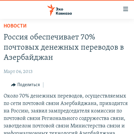
Accessibility
links
Вернуться
НОВОСТИ
к
НОВОСТИ
Россия обеспечивает 70%
основному
ТБИЛИСИ
содержанию
почтовых денежных переводов в
СУХУМИ
Вернутся
Азербайджан
к
ЦХИНВАЛИ
главной
Март 06, 2013
ВЕСЬ КАВКАЗ
навигации
Вернутся
Поделиться
ТЕМЫ
СЕВЕРНЫЙ КАВКАЗ
к
Около 70% денежных переводов, осуществляемых
РУБРИКИ
АРМЕНИЯ
ПОЛИТИКА
поиску
по сети почтовой связи Азербайджана, приходится
МУЛЬТИМЕДИА
АЗЕРБАЙДЖАН
ЭКОНОМИКА
НЕКРУГЛЫЙ СТОЛ
на Россию, заявил зампредседателя комиссии по
АУДИО
почтовой связи Регионального содружества связи,
ОБЩЕСТВО
ГОСТЬ НЕДЕЛИ
ВИДЕО
завотделом почтовой связи Министерства связи и
КУЛЬТУРА
ПОЗИЦИЯ
ФОТО
ПОДКАСТЫ
информационных технологий Азербайджана
ПРИСОЕДИНЯЙТЕСЬ!