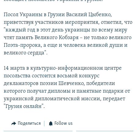
СПОРТ
БЛОГИ
АРХИВ РАДИОПРОГРАММЫ
Посол Украины в Грузии Василий Цыбенко,
МИР
ГОЛОСА
приветствуя участников мероприятия, отметил, что
ЧИТАЕМ ПРЕССУ
Все сайты РСЕ/РС
"каждый год в этот день украинцы по всему миру
чтят память Великого Кобзаря – не только великого
Поэта-пророка, а еще и человека великой души и
великого сердца".
14 марта в культурно-информационном центре
посольства состоится восьмой конкурс
декламаторов поэзии Шевченко, победители
которого получат дипломы и памятные подарки от
украинской дипломатической миссии, передает
"Грузия онлайн".
Поделиться
Follow us