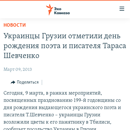
Accessibility
links
Вернуться
НОВОСТИ
к
НОВОСТИ
Украинцы Грузии отметили день
основному
ТБИЛИСИ
содержанию
рождения поэта и писателя Тараса
СУХУМИ
Вернутся
Шевченко
к
ЦХИНВАЛИ
главной
Март 09, 2013
ВЕСЬ КАВКАЗ
навигации
Вернутся
Поделиться
ТЕМЫ
СЕВЕРНЫЙ КАВКАЗ
к
Сегодня, 9 марта, в рамках мероприятий,
РУБРИКИ
АРМЕНИЯ
ПОЛИТИКА
поиску
посвященных празднованию 199-й годовщины со
МУЛЬТИМЕДИА
АЗЕРБАЙДЖАН
ЭКОНОМИКА
НЕКРУГЛЫЙ СТОЛ
дня рождения выдающегося украинского поэта и
АУДИО
писателя Т.Шевченко – украинцы Грузии
ОБЩЕСТВО
ГОСТЬ НЕДЕЛИ
ВИДЕО
возложили цветы к его памятнику в Тбилиси,
КУЛЬТУРА
ПОЗИЦИЯ
ФОТО
ПОДКАСТЫ
сообщает посольство Украины в Грузии.
ПРИСОЕДИНЯЙТЕСЬ!