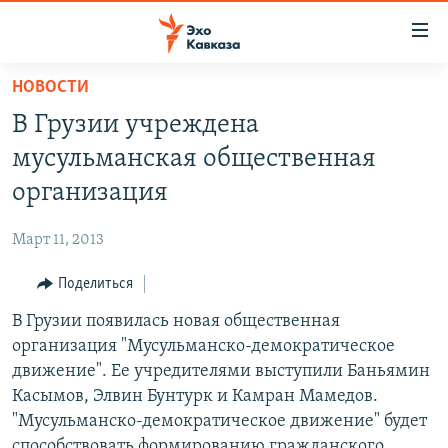
Accessibility
links
Вернуться
НОВОСТИ
к
НОВОСТИ
В Грузии учреждена
основному
ТБИЛИСИ
содержанию
мусульманская общественная
СУХУМИ
Вернутся
организация
к
ЦХИНВАЛИ
главной
Март 11, 2013
ВЕСЬ КАВКАЗ
навигации
Вернутся
Поделиться
ТЕМЫ
СЕВЕРНЫЙ КАВКАЗ
к
В Грузии появилась новая общественная
РУБРИКИ
АРМЕНИЯ
ПОЛИТИКА
поиску
организация "Мусульманско-демократическое
МУЛЬТИМЕДИА
АЗЕРБАЙДЖАН
ЭКОНОМИКА
НЕКРУГЛЫЙ СТОЛ
движение". Ее учредителями выступили Баньямин
АУДИО
Касымов, Элвин Бунтурк и Камран Мамедов.
ОБЩЕСТВО
ГОСТЬ НЕДЕЛИ
ВИДЕО
"Мусульманско-демократическое движение" будет
КУЛЬТУРА
ПОЗИЦИЯ
ФОТО
ПОДКАСТЫ
способствовать формированию гражданского
ПРИСОЕДИНЯЙТЕСЬ!