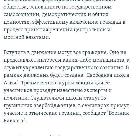
СПОРТ
БЛОГИ
АРХИВ РАДИОПРОГРАММЫ
общества, основанного на государственном
самосознании, демократических и общих
МИР
ГОЛОСА
ценностях, эффективному включению граждан в
ЧИТАЕМ ПРЕССУ
Все сайты РСЕ/РС
процесс принятия решений центральной и
местной властями.
Вступить в движение могут все граждане. Оно не
представляет интересы каких-либо меньшинств, а
служит укреплению государственного сознания. В
рамках движения будет создана "Свободная школа
Азии". Трехмесячные курсы лекций для ее
участников проведут известные эксперты и
политики. Слушателями школы станут 15
грузинских азербайджанцев, в семинарах примут
участие и этнические грузины, сообщает "Вестник
Кавказа".