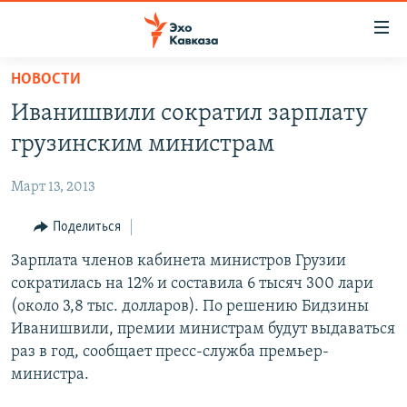
Accessibility
links
Вернуться
НОВОСТИ
к
НОВОСТИ
Иванишвили сократил зарплату
основному
ТБИЛИСИ
содержанию
грузинским министрам
СУХУМИ
Вернутся
к
Март 13, 2013
ЦХИНВАЛИ
главной
ВЕСЬ КАВКАЗ
Поделиться
навигации
Вернутся
ТЕМЫ
Зарплата членов кабинета министров Грузии
СЕВЕРНЫЙ КАВКАЗ
к
сократилась на 12% и составила 6 тысяч 300 лари
РУБРИКИ
АРМЕНИЯ
ПОЛИТИКА
поиску
(около 3,8 тыс. долларов). По решению Бидзины
МУЛЬТИМЕДИА
АЗЕРБАЙДЖАН
ЭКОНОМИКА
НЕКРУГЛЫЙ СТОЛ
Иванишвили, премии министрам будут выдаваться
раз в год, сообщает пресс-служба премьер-
АУДИО
ОБЩЕСТВО
ГОСТЬ НЕДЕЛИ
ВИДЕО
министра.
КУЛЬТУРА
ПОЗИЦИЯ
ФОТО
ПОДКАСТЫ
ПРИСОЕДИНЯЙТЕСЬ!