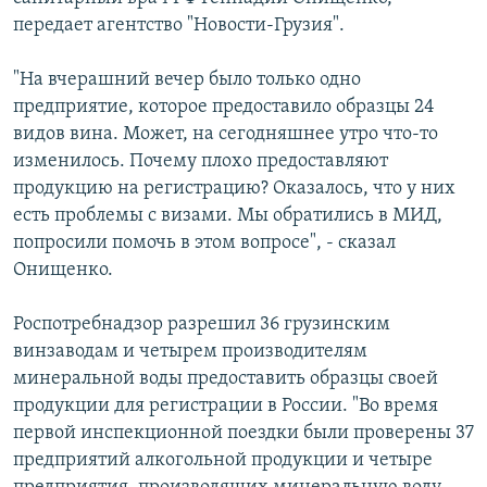
СПОРТ
БЛОГИ
АРХИВ РАДИОПРОГРАММЫ
передает агентство "Новости-Грузия".
МИР
ГОЛОСА
"На вчерашний вечер было только одно
ЧИТАЕМ ПРЕССУ
Все сайты РСЕ/РС
предприятие, которое предоставило образцы 24
видов вина. Может, на сегодняшнее утро что-то
изменилось. Почему плохо предоставляют
продукцию на регистрацию? Оказалось, что у них
есть проблемы с визами. Мы обратились в МИД,
попросили помочь в этом вопросе", - сказал
Онищенко.
Роспотребнадзор разрешил 36 грузинским
винзаводам и четырем производителям
минеральной воды предоставить образцы своей
продукции для регистрации в России. "Во время
первой инспекционной поездки были проверены 37
предприятий алкогольной продукции и четыре