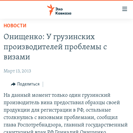
Accessibility
links
Вернуться
НОВОСТИ
к
НОВОСТИ
Онищенко: У грузинских
основному
ТБИЛИСИ
содержанию
производителей проблемы с
СУХУМИ
Вернутся
визами
к
ЦХИНВАЛИ
главной
Март 13, 2013
ВЕСЬ КАВКАЗ
навигации
Вернутся
Поделиться
ТЕМЫ
СЕВЕРНЫЙ КАВКАЗ
к
На данный момент только один грузинский
РУБРИКИ
АРМЕНИЯ
ПОЛИТИКА
поиску
производитель вина предоставил образцы своей
МУЛЬТИМЕДИА
АЗЕРБАЙДЖАН
ЭКОНОМИКА
НЕКРУГЛЫЙ СТОЛ
продукции для регистрации в РФ, остальные
АУДИО
столкнулись с визовыми проблемами, сообщил
ОБЩЕСТВО
ГОСТЬ НЕДЕЛИ
ВИДЕО
глава Роспотребнадзора, главный государственный
КУЛЬТУРА
ПОЗИЦИЯ
ФОТО
ПОДКАСТЫ
санитарный врач РФ Геннадий Онищенко,
ПРИСОЕДИНЯЙТЕСЬ!