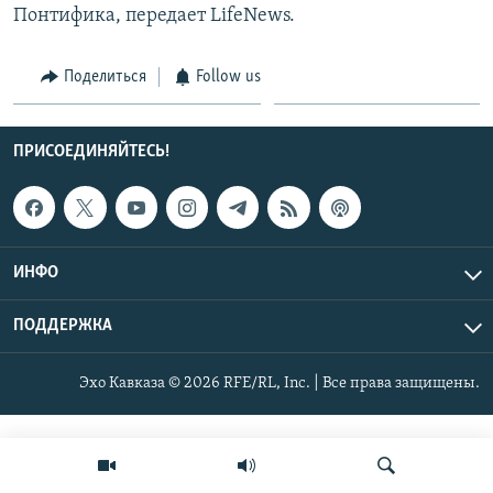
Понтифика, передает LifeNews.
СПОРТ
БЛОГИ
АРХИВ РАДИОПРОГРАММЫ
МИР
ГОЛОСА
Поделиться
Follow us
ЧИТАЕМ ПРЕССУ
Все сайты РСЕ/РС
ПРИСОЕДИНЯЙТЕСЬ!
ИНФО
ПОДДЕРЖКА
Эхо Кавказа © 2026 RFE/RL, Inc. | Все права защищены.