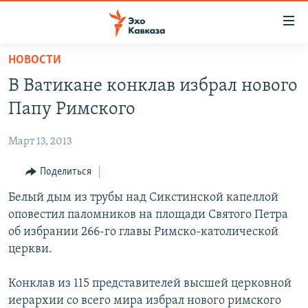
Accessibility
links
Вернуться
НОВОСТИ
к
НОВОСТИ
В Ватикане конклав избрал нового
основному
ТБИЛИСИ
содержанию
Папу Римского
СУХУМИ
Вернутся
к
Март 13, 2013
ЦХИНВАЛИ
главной
ВЕСЬ КАВКАЗ
Поделиться
навигации
Вернутся
ТЕМЫ
Белый дым из трубы над Сикстинской капеллой
СЕВЕРНЫЙ КАВКАЗ
к
оповестил паломников на площади Святого Петра
РУБРИКИ
АРМЕНИЯ
ПОЛИТИКА
поиску
об избрании 266-го главы Римско-католической
МУЛЬТИМЕДИА
АЗЕРБАЙДЖАН
ЭКОНОМИКА
НЕКРУГЛЫЙ СТОЛ
церкви.
АУДИО
ОБЩЕСТВО
ГОСТЬ НЕДЕЛИ
ВИДЕО
Конклав из 115 представителей высшей церковной
КУЛЬТУРА
ПОЗИЦИЯ
ФОТО
ПОДКАСТЫ
иерархии со всего мира избрал нового римского
ПРИСОЕДИНЯЙТЕСЬ!