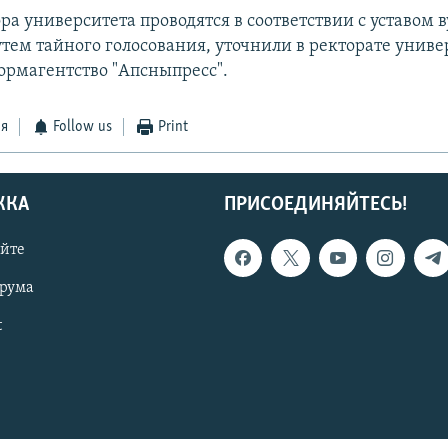
а университета проводятся в соответствии с уставом в
тем тайного голосования, уточнили в ректорате униве
ормагентство "Апсныпресс".
ся
Follow us
Print
ЖКА
ПРИСОЕДИНЯЙТЕСЬ!
айте
орума
t