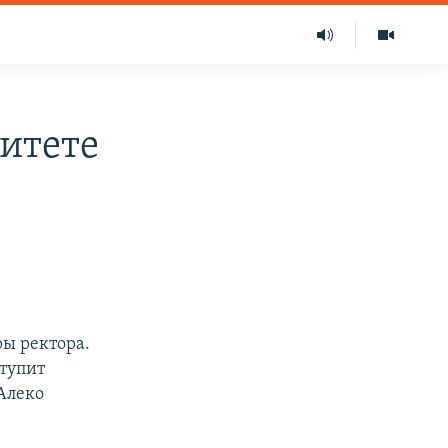
ситете
ры ректора.
ступит
Алеко