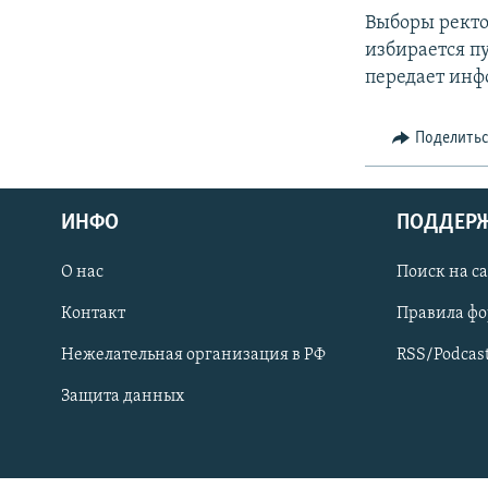
СПОРТ
БЛОГИ
АРХИВ РАДИОПРОГРАММЫ
Выборы ректор
МИР
ГОЛОСА
избирается пу
передает инф
ЧИТАЕМ ПРЕССУ
Поделить
ИНФО
ПОДДЕР
О нас
Поиск на с
Контакт
Правила ф
Нежелательная организация в РФ
RSS/Podcas
Защита данных
ПРИСОЕДИНЯЙТЕСЬ!