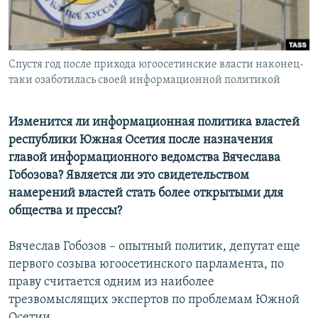
СПОРТ
БЛОГИ
АРХИВ РАДИОПРОГРАММЫ
МИР
ГОЛОСА
ЧИТАЕМ ПРЕССУ
Спустя год после прихода югоосетинские власти наконец-
Все сайты РСЕ/РС
таки озаботилась своей информационной политикой
Изменится ли информационная политика властей
республики Южная Осетия после назначения
главой информационного ведомства Вячеслава
Гобозова? Является ли это свидетельством
намерений властей стать более открытыми для
общества и прессы?
Вячеслав Гобозов – опытный политик, депутат еще
первого созыва югоосетинского парламента, по
праву считается одним из наиболее
трезвомыслящих экспертов по проблемам Южной
Осетии.