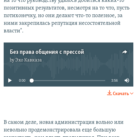
на то что руководству удалось добиться каких-то
позитивных результатов, несмотря на то что, пусть
потихонечку, но они делают что-то полезное, за
ними закрепилась репутация несостоятельной
власти".
Без права общения с прессой
by
Эхо Кавказа
No media source currently available
0:00
3:56
Скачать
В самом деле, новая администрация вольно или
невольно продемонстрировала еще большую