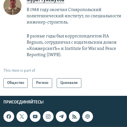
Мурат Гукемухов
В 1988 году окончил Ставропольский
политехнический институт, по специальности
инженер-строитель.
В разные годы был корреспондентом ИА
Regnum, сотрудничал с издательским домом
«КоммерсантЪ» и ​Institute for War and Peace
Reporting (IWPR).
This item is part of
Общество
Регион
Цхинвали
ПРИСОЕДИНЯЙТЕСЬ!