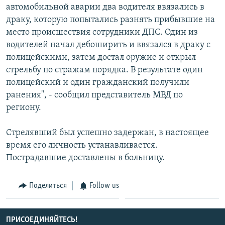
автомобильной аварии два водителя ввязались в
СПОРТ
БЛОГИ
АРХИВ РАДИОПРОГРАММЫ
драку, которую попытались разнять прибывшие на
МИР
ГОЛОСА
место происшествия сотрудники ДПС. Один из
водителей начал дебоширить и ввязался в драку с
ЧИТАЕМ ПРЕССУ
Все сайты РСЕ/РС
полицейскими, затем достал оружие и открыл
стрельбу по стражам порядка. В результате один
полицейский и один гражданский получили
ранения", - сообщил представитель МВД по
региону.
Стрелявший был успешно задержан, в настоящее
время его личность устанавливается.
Пострадавшие доставлены в больницу.
Поделиться
Follow us
ПРИСОЕДИНЯЙТЕСЬ!