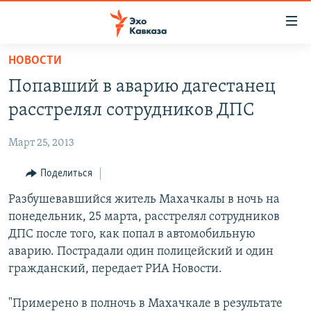
Accessibility
links
Вернуться
НОВОСТИ
к
НОВОСТИ
Попавший в аварию дагестанец
основному
ТБИЛИСИ
содержанию
расстрелял сотрудников ДПС
СУХУМИ
Вернутся
к
Март 25, 2013
ЦХИНВАЛИ
главной
ВЕСЬ КАВКАЗ
Поделиться
навигации
Вернутся
ТЕМЫ
Разбушевавшийся житель Махачкалы в ночь на
СЕВЕРНЫЙ КАВКАЗ
к
понедельник, 25 марта, расстрелял сотрудников
РУБРИКИ
АРМЕНИЯ
ПОЛИТИКА
поиску
ДПС после того, как попал в автомобильную
МУЛЬТИМЕДИА
АЗЕРБАЙДЖАН
ЭКОНОМИКА
НЕКРУГЛЫЙ СТОЛ
аварию. Пострадали один полицейский и один
гражданский, передает РИА Новости.
АУДИО
ОБЩЕСТВО
ГОСТЬ НЕДЕЛИ
ВИДЕО
КУЛЬТУРА
ПОЗИЦИЯ
ФОТО
ПОДКАСТЫ
"Примерено в полночь в Махачкале в результате
ПРИСОЕДИНЯЙТЕСЬ!