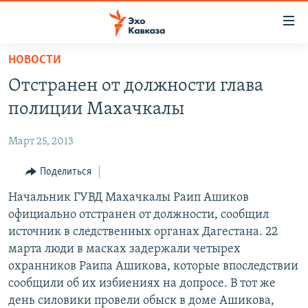
Accessibility
links
Вернуться
НОВОСТИ
к
НОВОСТИ
Отстранен от должности глава
основному
ТБИЛИСИ
содержанию
полиции Махачкалы
СУХУМИ
Вернутся
к
Март 25, 2013
ЦХИНВАЛИ
главной
ВЕСЬ КАВКАЗ
Поделиться
навигации
Вернутся
ТЕМЫ
Начальник ГУВД Махачкалы Раип Ашиков
СЕВЕРНЫЙ КАВКАЗ
к
официально отстранен от должности, сообщил
РУБРИКИ
АРМЕНИЯ
ПОЛИТИКА
поиску
источник в следственных органах Дагестана. 22
МУЛЬТИМЕДИА
АЗЕРБАЙДЖАН
ЭКОНОМИКА
НЕКРУГЛЫЙ СТОЛ
марта люди в масках задержали четырех
охранников Раипа Ашикова, которые впоследствии
АУДИО
ОБЩЕСТВО
ГОСТЬ НЕДЕЛИ
ВИДЕО
сообщили об их избиениях на допросе. В тот же
КУЛЬТУРА
ПОЗИЦИЯ
ФОТО
ПОДКАСТЫ
день силовики провели обыск в доме Ашикова,
ПРИСОЕДИНЯЙТЕСЬ!