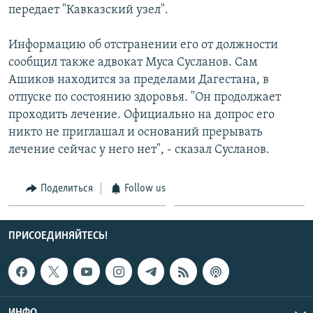
передает "Кавказский узел".
СПОРТ
БЛОГИ
АРХИВ РАДИОПРОГРАММЫ
МИР
ГОЛОСА
Информацию об отстранении его от должности
сообщил также адвокат Муса Сусланов. Сам
ЧИТАЕМ ПРЕССУ
Все сайты РСЕ/РС
Ашиков находится за пределами Дагестана, в
отпуске по состоянию здоровья. "Он продолжает
проходить лечение. Официально на допрос его
никто не приглашал и оснований прерывать
лечение сейчас у него нет", - сказал Сусланов.
Поделиться
Follow us
ПРИСОЕДИНЯЙТЕСЬ!
ИНФО