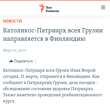
Accessibility
links
Вернуться
НОВОСТИ
к
НОВОСТИ
Католикос-Патриарх всея Грузии
основному
ТБИЛИСИ
содержанию
направляется в Финляндию
СУХУМИ
Вернутся
к
Март 31, 2013
ЦХИНВАЛИ
главной
ВЕСЬ КАВКАЗ
Поделиться
навигации
Вернутся
ТЕМЫ
Католикос-Патриарх всея Грузии Илия Второй
СЕВЕРНЫЙ КАВКАЗ
к
сегодня, 31 марта, отправится в Финляндию. Как
РУБРИКИ
АРМЕНИЯ
ПОЛИТИКА
поиску
сообщают в Патриархии Грузии, цель поездки -
МУЛЬТИМЕДИА
АЗЕРБАЙДЖАН
ЭКОНОМИКА
НЕКРУГЛЫЙ СТОЛ
обследование состояния здоровья Патриарха.
Также намечено проведения реабилитационного
АУДИО
ОБЩЕСТВО
ГОСТЬ НЕДЕЛИ
ВИДЕО
курса.
КУЛЬТУРА
ПОЗИЦИЯ
ФОТО
ПОДКАСТЫ
ПРИСОЕДИНЯЙТЕСЬ!