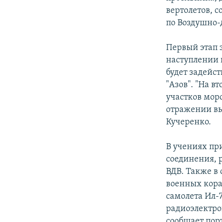
СПОРТ
БЛОГИ
АРХИВ РАДИОПРОГРАММЫ
вертолетов, 
МИР
ГОЛОСА
по Воздушно-
ЧИТАЕМ ПРЕССУ
Первый этап 
наступлении 
будет задейс
"Азов". "На в
участков мор
отражении вы
Кучеренко.
В учениях пр
соединения, 
ВДВ. Также в
военных кора
самолета Ил-7
радиоэлектро
сообщает порт