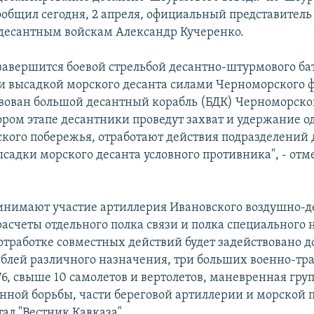
сообщил сегодня, 2 апреля, официальный представите
десантным войскам Александр Кучеренко.
завершится боевой стрельбой десантно-штурмового ба
и высадкой морского десанта силами Черноморского ф
твован большой десантный корабль (БДК) Черноморско
тором этапе десантники проведут захват и удержание о
ского побережья, отработают действия подразделений
садки морского десанта условного противника", - отм
инимают участие артиллерия Ивановского воздушно-д
расчеты отдельного полка связи и полка специального
 отработке совместных действий будет задействовано д
блей различного назначения, три больших военно-тр
6, свыше 10 самолетов и вертолетов, маневренная гру
нной борьбы, части береговой артиллерии и морской 
ал "Вестник Кавказа".