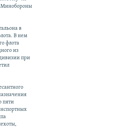
ль Минобороны
тальона в
лота. В нем
го флота
дного из
 дивизии при
етил
есантного
 назначения
о пяти
анспортных
ппа
пехоты,