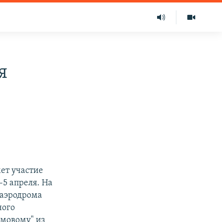
я
ет участие
5 апреля. На
 аэродрома
ного
рмовому" из