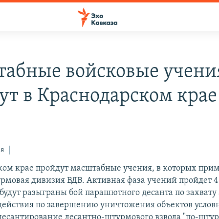
абные войсковые учени
ут в Краснодарском крае
ся
ком крае пройдут масштабные учения, в которых прим
рмовая дивизия ВДВ. Активная фаза учений пройдет 4-
 будут разыграны бой парашютного десанта по захвату
действия по завершению уничтожения объектов услов
десантирование десантно-штурмового взвода "по-шту