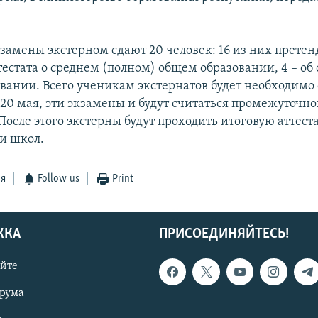
кзамены экстерном сдают 20 человек: 16 из них прете
тестата о среднем (полном) общем образовании, 4 – об
вании. Всего ученикам экстернатов будет необходимо 
 20 мая, эти экзамены и будут считаться промежуточн
После этого экстерны будут проходить итоговую аттест
и школ.
ся
Follow us
Print
ЖКА
ПРИСОЕДИНЯЙТЕСЬ!
айте
орума