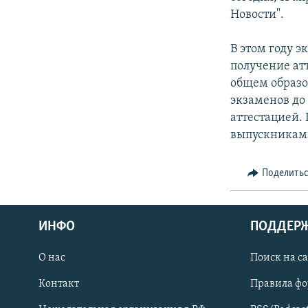
СПОРТ
БЛОГИ
АРХИВ РАДИОПРОГРАММЫ
Новости".
МИР
ГОЛОСА
В этом году э
ЧИТАЕМ ПРЕССУ
получение ат
общем образо
экзаменов до
аттестацией. 
выпускникам
Поделить
ИНФО
ПОДДЕР
О нас
Поиск на с
ПРИСОЕДИНЯЙТЕСЬ!
Контакт
Правила ф