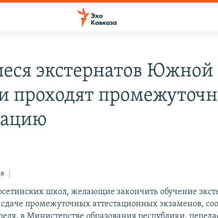
еся экстернатов Южной
и проходят промежуточ
тацию
ся
сетинских школ, желающие закончить обучение экст
 сдаче промежуточных аттестационных экзаменов, с
преля, в Министерстве образования республики, перед