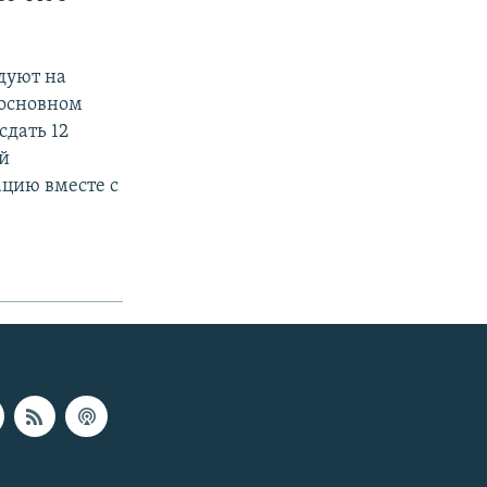
ндуют на
 основном
сдать 12
ой
ацию вместе с