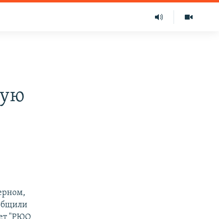
ную
ерном,
ообщили
ает "РЮО