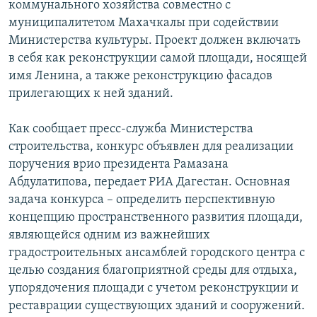
коммунального хозяйства совместно с
СПОРТ
БЛОГИ
АРХИВ РАДИОПРОГРАММЫ
муниципалитетом Махачкалы при содействии
МИР
ГОЛОСА
Министерства культуры. Проект должен включать
в себя как реконструкции самой площади, носящей
ЧИТАЕМ ПРЕССУ
Все сайты РСЕ/РС
имя Ленина, а также реконструкцию фасадов
прилегающих к ней зданий.
Как сообщает пресс-служба Министерства
строительства, конкурс объявлен для реализации
поручения врио президента Рамазана
Абдулатипова, передает РИА Дагестан. Основная
задача конкурса – определить перспективную
концепцию пространственного развития площади,
являющейся одним из важнейших
градостроительных ансамблей городского центра с
целью создания благоприятной среды для отдыха,
упорядочения площади с учетом реконструкции и
реставрации существующих зданий и сооружений.