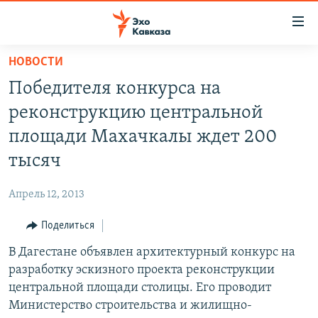
Accessibility
links
Вернуться
НОВОСТИ
к
НОВОСТИ
Победителя конкурса на
основному
ТБИЛИСИ
содержанию
реконструкцию центральной
СУХУМИ
Вернутся
площади Махачкалы ждет 200
к
ЦХИНВАЛИ
тысяч
главной
ВЕСЬ КАВКАЗ
навигации
Апрель 12, 2013
Вернутся
ТЕМЫ
СЕВЕРНЫЙ КАВКАЗ
к
Поделиться
РУБРИКИ
АРМЕНИЯ
ПОЛИТИКА
поиску
В Дагестане объявлен архитектурный конкурс на
МУЛЬТИМЕДИА
АЗЕРБАЙДЖАН
ЭКОНОМИКА
НЕКРУГЛЫЙ СТОЛ
разработку эскизного проекта реконструкции
АУДИО
ОБЩЕСТВО
ГОСТЬ НЕДЕЛИ
ВИДЕО
центральной площади столицы. Его проводит
Министерство строительства и жилищно-
КУЛЬТУРА
ПОЗИЦИЯ
ФОТО
ПОДКАСТЫ
ПРИСОЕДИНЯЙТЕСЬ!