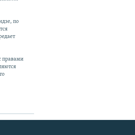
дзе, по
тся
редает
с правами
вляются
то