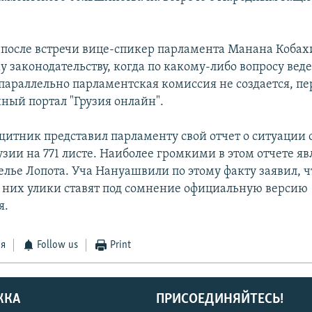
 после встречи вице-спикер парламента Манана Кобахи
 законодательству, когда по какому-либо вопросу веде
 параллельно парламентская комиссия не создается, пе
ый портал "Грузия онлайн".
итник представил парламенту свой отчет о ситуации 
узии на 771 листе. Наиболее громкими в этом отчете я
елье Лопота. Уча Нануашвили по этому факту заявил, ч
них улики ставят под сомнение официальную версию
я.
ся
Follow us
Print
ЖКА
ПРИСОЕДИНЯЙТЕСЬ!