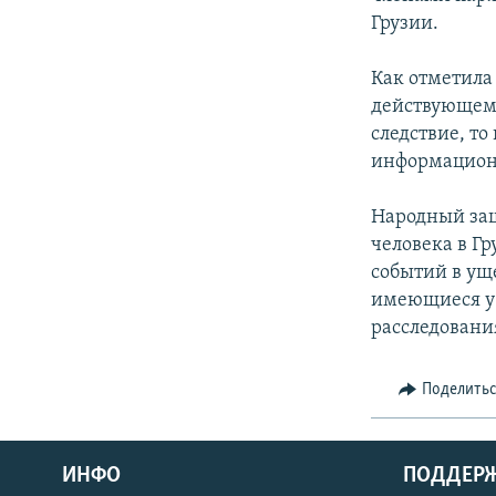
СПОРТ
БЛОГИ
АРХИВ РАДИОПРОГРАММЫ
Грузии.
МИР
ГОЛОСА
Как отметила
ЧИТАЕМ ПРЕССУ
действующему
следствие, то
информационн
Народный защ
человека в Гр
событий в ущ
имеющиеся у 
расследовани
Поделить
ИНФО
ПОДДЕР