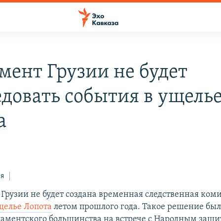
мент Грузии не будет
едовать события в ущель
а
ся
 Грузии не будет создана временная следственная коми
щелье Лопота
летом прошлого года. Такое решение был
аментского большинства на встрече с Народным защ