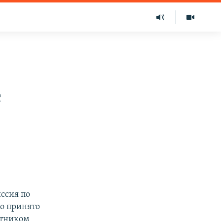
е
ссия по
о принято
итником