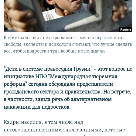
СПОРТ
БЛОГИ
АРХИВ РАДИОПРОГРАММЫ
МИР
ГОЛОСА
ЧИТАЕМ ПРЕССУ
Все сайты РСЕ/РС
Какие бы условия не создавались в местах ограничения
свободы, эксперты и психологи считают, что лучше сделать
все, чтобы подростки туда вообще не попадали
"Дети в системе правосудия Грузии" – этот вопрос по
инициативе НПО "Международная тюремная
реформа" сегодня обсуждали представители
гражданского сектора и правительства. На встрече,
в частности, зашла речь об альтернативном
наказании для подростков.
Кадры насилия, в том числе над
несовершеннолетними заключенными, которые