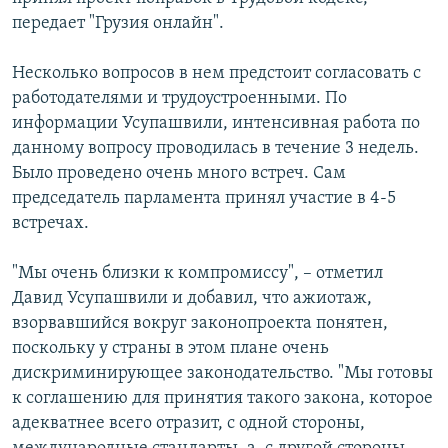
СПОРТ
БЛОГИ
АРХИВ РАДИОПРОГРАММЫ
передает "Грузия онлайн".
МИР
ГОЛОСА
Несколько вопросов в нем предстоит согласовать с
ЧИТАЕМ ПРЕССУ
Все сайты РСЕ/РС
работодателями и трудоустроенными. По
информации Усупашвили, интенсивная работа по
данному вопросу проводилась в течение 3 недель.
Было проведено очень много встреч. Сам
председатель парламента принял участие в 4-5
встречах.
"Мы очень близки к компромиссу", – отметил
Давид Усупашвили и добавил, что ажиотаж,
взорвавшийся вокруг законопроекта понятен,
поскольку у страны в этом плане очень
дискриминирующее законодательство. "Мы готовы
к соглашению для принятия такого закона, которое
адекватнее всего отразит, с одной стороны,