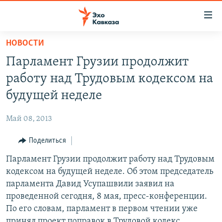
Accessibility
links
Вернуться
НОВОСТИ
к
НОВОСТИ
Парламент Грузии продолжит
основному
ТБИЛИСИ
содержанию
работу над Трудовым кодексом на
СУХУМИ
Вернутся
будущей неделе
к
ЦХИНВАЛИ
главной
Май 08, 2013
ВЕСЬ КАВКАЗ
навигации
Вернутся
Поделиться
ТЕМЫ
СЕВЕРНЫЙ КАВКАЗ
к
Парламент Грузии продолжит работу над Трудовым
РУБРИКИ
АРМЕНИЯ
ПОЛИТИКА
поиску
кодексом на будущей неделе. Об этом председатель
МУЛЬТИМЕДИА
АЗЕРБАЙДЖАН
ЭКОНОМИКА
НЕКРУГЛЫЙ СТОЛ
парламента Давид Усупашвили заявил на
АУДИО
проведенной сегодня, 8 мая, пресс-конференции.
ОБЩЕСТВО
ГОСТЬ НЕДЕЛИ
ВИДЕО
По его словам, парламент в первом чтении уже
КУЛЬТУРА
ПОЗИЦИЯ
ФОТО
ПОДКАСТЫ
принял проект поправок в Трудовой кодекс,
ПРИСОЕДИНЯЙТЕСЬ!