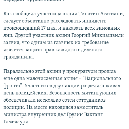
СПОРТ
БЛОГИ
АРХИВ РАДИОПРОГРАММЫ
Как сообщила участница акции Тинатин Асатиани,
МИР
ГОЛОСА
следует объективно расследовать инцидент,
ЧИТАЕМ ПРЕССУ
Все сайты РСЕ/РС
произошедший 17 мая, и наказать всех виновных
лиц. Другой участник акции Георгий Микиашвили
заявил, что одним из главных их требование
является защита прав каждого отдельного
гражданина.
Параллельно этой акции у прокуратуры прошла
еще одна малочисленная акция – "Национального
фронта". Участников двух акций разделяла живая
цепь полицейских. Безопасность митингующих
обеспечивали несколько сотен сотрудников
полиции. На месте находился заместитель
министра внутренних дел Грузии Вахтанг
Гомелаури.