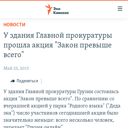
Accessibility
links
Вернуться
НОВОСТИ
к
НОВОСТИ
У здания Главной прокуратуры
основному
ТБИЛИСИ
содержанию
прошла акция "Закон превыше
СУХУМИ
Вернутся
всего"
к
ЦХИНВАЛИ
главной
Май 25, 2013
ВЕСЬ КАВКАЗ
навигации
Вернутся
Поделиться
ТЕМЫ
СЕВЕРНЫЙ КАВКАЗ
к
У здания Главной прокуратуры Грузии состоялась
РУБРИКИ
АРМЕНИЯ
ПОЛИТИКА
поиску
акция "Закон превыше всего". По сравнению со
МУЛЬТИМЕДИА
АЗЕРБАЙДЖАН
ЭКОНОМИКА
НЕКРУГЛЫЙ СТОЛ
вчерашней акцией у парка "Родного языка" ("Деда
АУДИО
эна") число участников сегодняшней акции было
ОБЩЕСТВО
ГОСТЬ НЕДЕЛИ
ВИДЕО
значительно меньше: всего несколько человек,
КУЛЬТУРА
ПОЗИЦИЯ
ФОТО
ПОДКАСТЫ
передает "Грузия онлайн".
ПРИСОЕДИНЯЙТЕСЬ!