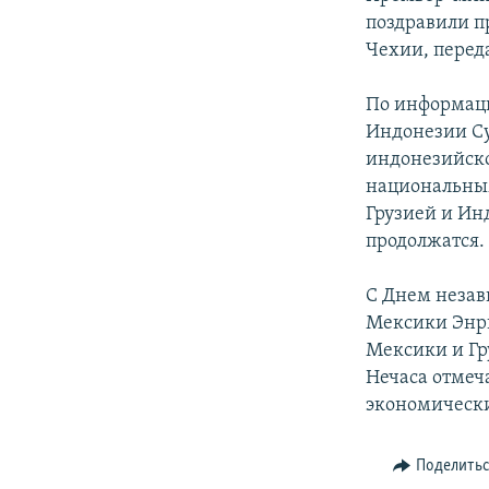
СПОРТ
БЛОГИ
АРХИВ РАДИОПРОГРАММЫ
поздравили п
МИР
ГОЛОСА
Чехии, переда
ЧИТАЕМ ПРЕССУ
По информаци
Индонезии Су
индонезийско
национальным
Грузией и Ин
продолжатся.
С Днем незав
Мексики Энри
Мексики и Гр
Нечаса отмеч
экономически
Поделить