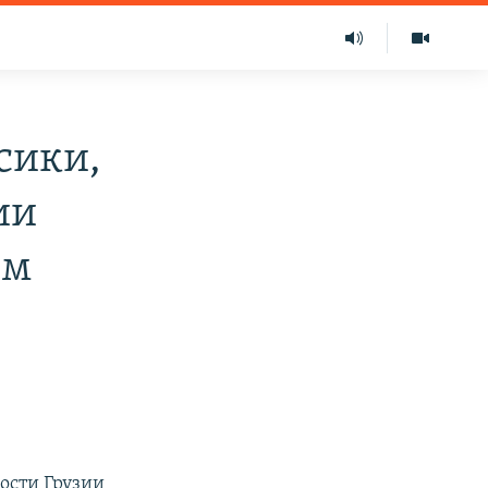
сики,
ии
ем
ости Грузии