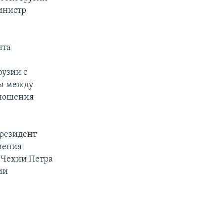
инистр
нта
рузии с
ды между
тношения
президент
шения
 Чехии Петра
ии