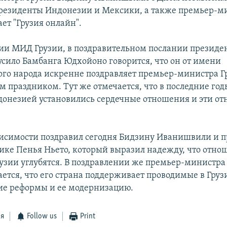
резиденты Индонезии и Мексики, а также премьер-м
ет "Грузия онлайн".
и МИД Грузии, в поздравительном послании президе
сило Бамбанга Юдхойоно говорится, что он от имени
го народа искренне поздравляет премьер-министра Г
 праздником. Тут же отмечается, что в последние го
донезией установились сердечные отношения и эти о
исимости поздравил сегодня Бидзину Иванишвили и 
ке Пенья Ньето, который выразил надежду, что отно
узии углубятся. В поздравлении же премьер-министра
ается, что его страна поддерживает проводимые в Груз
е реформы и ее модернизацию.
ся
Follow us
Print