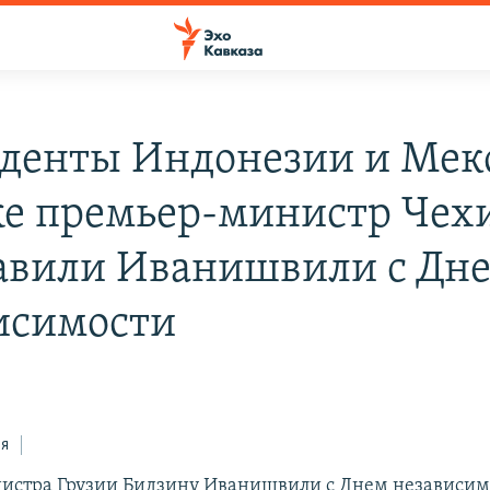
денты Индонезии и Мек
же премьер-министр Чех
авили Иванишвили с Дн
исимости
ся
стра Грузии Бидзину Иванишвили с Днем независим