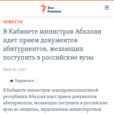
Accessibility
links
Вернуться
НОВОСТИ
к
НОВОСТИ
В Кабинете министров Абхазии
основному
ТБИЛИСИ
содержанию
идет прием документов
СУХУМИ
Вернутся
абитуриентов, желающих
к
ЦХИНВАЛИ
поступить в российские вузы
главной
ВЕСЬ КАВКАЗ
навигации
Май 30, 2013
Вернутся
ТЕМЫ
СЕВЕРНЫЙ КАВКАЗ
к
Поделиться
РУБРИКИ
АРМЕНИЯ
ПОЛИТИКА
поиску
В Кабинете министров самопровозглашенной
МУЛЬТИМЕДИА
АЗЕРБАЙДЖАН
ЭКОНОМИКА
НЕКРУГЛЫЙ СТОЛ
республики Абхазия идет прием документов
АУДИО
ОБЩЕСТВО
ГОСТЬ НЕДЕЛИ
ВИДЕО
абитуриентов, желающих поступить в российские
вузы по лимитам, выделенным министерством
КУЛЬТУРА
ПОЗИЦИЯ
ФОТО
ПОДКАСТЫ
ПРИСОЕДИНЯЙТЕСЬ!