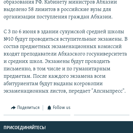
образования РФ. Кабинету министров Абхазии
СПОРТ
БЛОГИ
АРХИВ РАДИОПРОГРАММЫ
выделено 58 лимитов в российские вузы для
МИР
ГОЛОСА
организации поступления граждан Абхазии.
ЧИТАЕМ ПРЕССУ
Все сайты РСЕ/РС
С 3 по 6 июня в здании сухумской средней школы
№10 будут проводиться вступительные экзамены. В
состав предметных экзаменационных комиссий
входят преподаватели Абхазского госуниверситета
и средних школ. Экзамены будут проходить
письменно, в том числе и по гуманитарным
предметам. После каждого экзамена всем
абитуриентам будут выданы ксерокопии
экзаменационных листов, передает "Апсныпресс".
Поделиться
Follow us
ПРИСОЕДИНЯЙТЕСЬ!