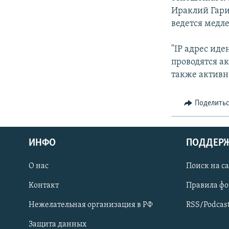
СПОРТ
БЛОГИ
АРХИВ РАДИОПРОГРАММЫ
Ираклий Гари
МИР
ГОЛОСА
ведется медле
ЧИТАЕМ ПРЕССУ
"IP адрес ид
проводятся а
также активн
Поделить
ИНФО
ПОДДЕР
О нас
Поиск на с
Контакт
Правила ф
ПРИСОЕДИНЯЙТЕСЬ!
Нежелательная организация в РФ
RSS/Podcas
Защита данных