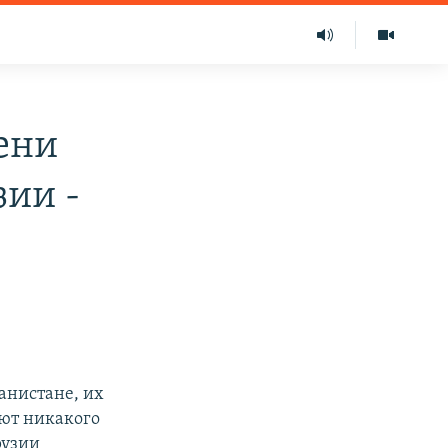
ени
зии -
анистане, их
еют никакого
рузии