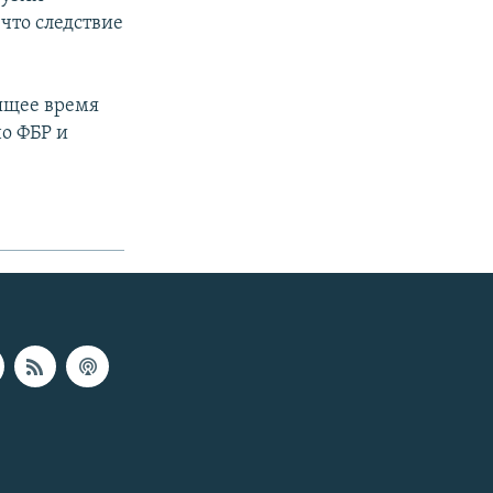
что следствие
оящее время
о ФБР и