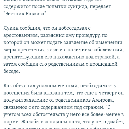
СПОРТ
БЛОГИ
АРХИВ РАДИОПРОГРАММЫ
содержится после попытки суицида, передает
"Вестник Кавказа".
МИР
ГОЛОСА
ЧИТАЕМ ПРЕССУ
Все сайты РСЕ/РС
Лукин сообщил, что он побеседовал с
арестованным, разъяснил ему процедуру, по
которой он может подать заявление об изменении
меры пресечения в связи с наличием заболеваний,
препятствующих его нахождению под стражей, а
затем сообщил его родственникам о прошедшей
беседе.
Как объяснил уполномоченный, необходимость
посещения была вызвана тем, что еще в четверг он
получил заявление от родственников Амирова,
связанное с его содержанием под стражей. "С
учетом всех обстоятельств у него все более-менее в
норме. Жалобы в основном на то, что у него диабет,