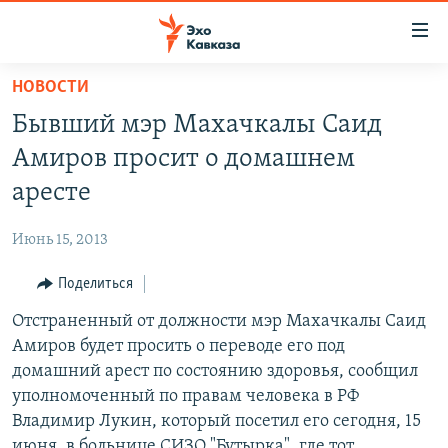
Accessibility
links
Вернуться
НОВОСТИ
к
НОВОСТИ
Бывший мэр Махачкалы Саид
основному
ТБИЛИСИ
содержанию
Амиров просит о домашнем
СУХУМИ
Вернутся
аресте
к
ЦХИНВАЛИ
главной
Июнь 15, 2013
ВЕСЬ КАВКАЗ
навигации
Вернутся
Поделиться
ТЕМЫ
СЕВЕРНЫЙ КАВКАЗ
к
Отстраненный от должности мэр Махачкалы Саид
РУБРИКИ
АРМЕНИЯ
ПОЛИТИКА
поиску
Амиров будет просить о переводе его под
МУЛЬТИМЕДИА
АЗЕРБАЙДЖАН
ЭКОНОМИКА
НЕКРУГЛЫЙ СТОЛ
домашний арест по состоянию здоровья, сообщил
АУДИО
уполномоченный по правам человека в РФ
ОБЩЕСТВО
ГОСТЬ НЕДЕЛИ
ВИДЕО
Владимир Лукин, который посетил его сегодня, 15
КУЛЬТУРА
ПОЗИЦИЯ
ФОТО
ПОДКАСТЫ
июня, в больнице СИЗО "Бутырка", где тот
ПРИСОЕДИНЯЙТЕСЬ!