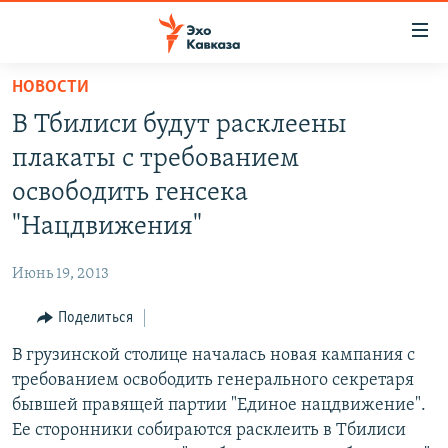
Accessibility
links
Вернуться
НОВОСТИ
к
НОВОСТИ
В Тбилиси будут расклеены
основному
ТБИЛИСИ
содержанию
плакаты с требованием
СУХУМИ
Вернутся
освободить генсека
к
ЦХИНВАЛИ
"Нацдвижения"
главной
ВЕСЬ КАВКАЗ
навигации
Июнь 19, 2013
Вернутся
ТЕМЫ
СЕВЕРНЫЙ КАВКАЗ
к
Поделиться
РУБРИКИ
АРМЕНИЯ
ПОЛИТИКА
поиску
В грузинской столице началась новая кампания с
МУЛЬТИМЕДИА
АЗЕРБАЙДЖАН
ЭКОНОМИКА
НЕКРУГЛЫЙ СТОЛ
требованием освободить генерального секретаря
АУДИО
ОБЩЕСТВО
ГОСТЬ НЕДЕЛИ
ВИДЕО
бывшей правящей партии "Единое нацдвижение".
Ее сторонники собираются расклеить в Тбилиси
КУЛЬТУРА
ПОЗИЦИЯ
ФОТО
ПОДКАСТЫ
ПРИСОЕДИНЯЙТЕСЬ!