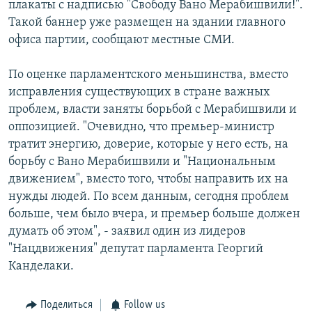
плакаты с надписью "Свободу Вано Мерабишвили!".
СПОРТ
БЛОГИ
АРХИВ РАДИОПРОГРАММЫ
Такой баннер уже размещен на здании главного
МИР
ГОЛОСА
офиса партии, сообщают местные СМИ.
ЧИТАЕМ ПРЕССУ
Все сайты РСЕ/РС
По оценке парламентского меньшинства, вместо
исправления существующих в стране важных
проблем, власти заняты борьбой с Мерабишвили и
оппозицией. "Очевидно, что премьер-министр
тратит энергию, доверие, которые у него есть, на
борьбу с Вано Мерабишвили и "Национальным
движением", вместо того, чтобы направить их на
нужды людей. По всем данным, сегодня проблем
больше, чем было вчера, и премьер больше должен
думать об этом", - заявил один из лидеров
"Нацдвижения" депутат парламента Георгий
Канделаки.
Поделиться
Follow us