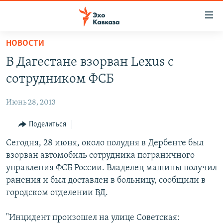
Accessibility
links
Вернуться
НОВОСТИ
к
НОВОСТИ
В Дагестане взорван Lexus с
основному
ТБИЛИСИ
содержанию
сотрудником ФСБ
СУХУМИ
Вернутся
к
Июнь 28, 2013
ЦХИНВАЛИ
главной
ВЕСЬ КАВКАЗ
Поделиться
навигации
Вернутся
ТЕМЫ
Сегодня, 28 июня, около полудня в Дербенте был
СЕВЕРНЫЙ КАВКАЗ
к
взорван автомобиль сотрудника пограничного
РУБРИКИ
АРМЕНИЯ
ПОЛИТИКА
поиску
управления ФСБ России. Владелец машины получил
МУЛЬТИМЕДИА
АЗЕРБАЙДЖАН
ЭКОНОМИКА
НЕКРУГЛЫЙ СТОЛ
ранения и был доставлен в больницу, сообщили в
городском отделении ВД.
АУДИО
ОБЩЕСТВО
ГОСТЬ НЕДЕЛИ
ВИДЕО
КУЛЬТУРА
ПОЗИЦИЯ
ФОТО
ПОДКАСТЫ
"Инцидент произошел на улице Советская:
ПРИСОЕДИНЯЙТЕСЬ!