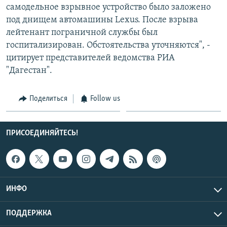
самодельное взрывное устройство было заложено
СПОРТ
БЛОГИ
АРХИВ РАДИОПРОГРАММЫ
под днищем автомашины Lexus. После взрыва
МИР
ГОЛОСА
лейтенант пограничной службы был
госпитализирован. Обстоятельства уточняются", -
ЧИТАЕМ ПРЕССУ
Все сайты РСЕ/РС
цитирует представителей ведомства РИА
"Дагестан".
Поделиться
Follow us
ПРИСОЕДИНЯЙТЕСЬ!
ИНФО
ПОДДЕРЖКА