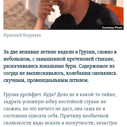
СПОРТ
БЛОГИ
АРХИВ РАДИОПРОГРАММЫ
МИР
ГОЛОСА
ЧИТАЕМ ПРЕССУ
Все сайты РСЕ/РС
Ираклий Берулава
За две ленивые летние недели в Грузии, словно в
небольшом, с завышенной претензией стакане,
раскачивались локальные бури. Содержимое из
сосуда не выплескивалось, колебания сменялись
скучным, провинциальным штилем.
Грузия дрейфует. Куда? Дело не в какой-то тайне,
задрать условную юбку нестойкой стране не
сложно, но это ничего не даст, она сама не в
состоянии описать себя. Причину необычной
скользкости надо искать в лоскутности, зачастую