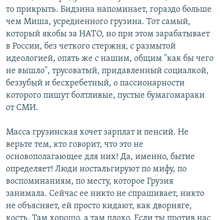
то прикрыть. Бидзина напоминает, гораздо больше
чем Миша, усредненного грузина. Тот самый,
который якобы за НАТО, но при этом зарабатывает
в России, без четкого стержня, с размытой
идеологией, опять же с нашим, общим "как бы чего
не вышло", трусоватый, придавленный социалкой,
беззубый и бесхребетный, о пассионарности
которого пишут болтливые, пустые бумагомараки
от СМИ.
Масса грузинская хочет зарплат и пенсий. Не
верьте тем, кто говорит, что это не
основополагающее для них! Да, именно, бытие
определяет! Люди ностальгируют по мифу, по
воспоминаниям, по месту, которое Грузия
занимала. Сейчас ее никто не спрашивает, никто
не объясняет, ей просто кидают, как дворняге,
кость. Там хорошо, а там плохо. Если ты против нас