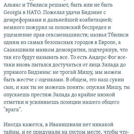
Альянс и Тбилиси решают, быть или не быть
Georgia в НАТО. Пожелал удачи Бидзине с
демреформами и дальнейшей коабитацией;
немного пожурил за поповский беспредел и
ущемление прав сексменьшинств; назвал Тбилиси
одним из самых безопасных городов в Европе, а
Саакашвили маяком демократии, подчеркнув, что
так его будут называть все. То есть Андерс Фог все-
таки вновь пытался достучаться от лица Запада до
упрямого Бидзины: не трогай Мишу, мы можем
быть жестче с оценками. В общем, это наш сукин
сын, и как ты не можешь понять: опуская Мишу, ты
опускаешь престиж Запада до крайне низкой
отметки и усиливаешь позиции нашего общего
"врага".
Иногда кажется, в Иванишвили нет никакой
тайны, и ее придумали на пустом месте, чтобы что-