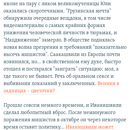
иконе на пару с ликом великомученицы Юли
оказались скоротечными. "Грузинская мечта"
обнаружила очередные вещдоки, в том числе
видеоматериалы о самых крайних формах
унижения человеческой личности в тюрьмах, и
"Нацдвижение" замерло. В обществе поднялась
новая волна презрения и требований "показательно
высечь мишистов". Саакашвили из Европы почти
извинился, но... в свойственном ему духе, быстро
отошел и постарался "заиграть" ситуацию: мол, а
где такого не бывает. Речь об оральном сексе и
выбивании показаний у заключенных.
Веники в
задницах – цветочки?
Прошло совсем немного времени, и Иванишвили
сделал любопытный вброс. После неминуемого
поражения мишистов в октябре он через некоторое
время оставит политику...
Иванишвили может