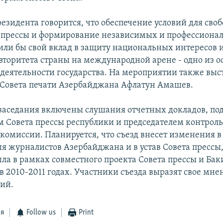
резидента говорится, что обеспечение условий для сво
 прессы и формирование независимых и профессиона
или бы свой вклад в защиту национальных интересов и
вторитета страны на международной арене - одно из 
деятельности государства. На мероприятии также выс
 Совета печати Азербайджана Афлатун Амашев.
заседания включены слушания отчетных докладов, по
м Совета прессы республики и председателем контрол
комиссии. Планируется, что съезд внесет изменения в
я журналистов Азербайджана и в устав Совета прессы,
ла в рамках совместного проекта Совета прессы и Ба
 2010-2011 годах. Участники съезда выразят свое мне
ий.
ся
Follow us
Print