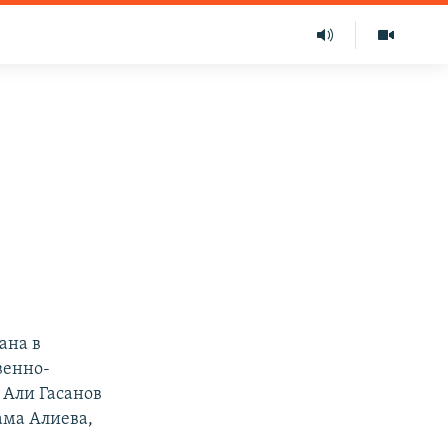
ана в
венно-
Али Гасанов
ама Алиева,