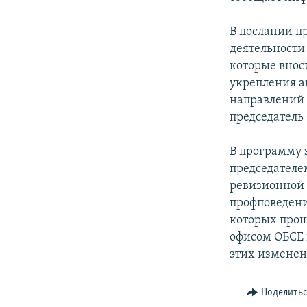
СПОРТ
БЛОГИ
АРХИВ РАДИОПРОГРАММЫ
МИР
ГОЛОСА
В послании п
деятельности
ЧИТАЕМ ПРЕССУ
которые внос
укрепления а
направлений 
председатель
В программу 
председателе
ревизионной 
профповедени
которых прош
офисом ОБСЕ в
этих изменен
Поделить