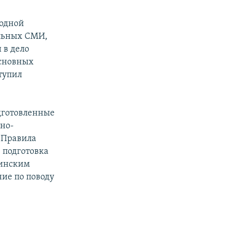
бодной
льных СМИ,
 в дело
основных
тупил
дготовленные
ьно-
 Правила
 подготовка
кинским
ние по поводу