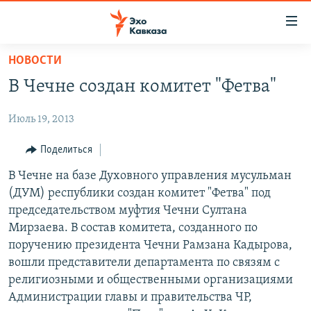
Accessibility
links
Вернуться
НОВОСТИ
к
НОВОСТИ
В Чечне создан комитет "Фетва"
основному
ТБИЛИСИ
содержанию
Июль 19, 2013
СУХУМИ
Вернутся
к
ЦХИНВАЛИ
Поделиться
главной
ВЕСЬ КАВКАЗ
В Чечне на базе Духовного управления мусульман
навигации
(ДУМ) республики создан комитет "Фетва" под
Вернутся
ТЕМЫ
СЕВЕРНЫЙ КАВКАЗ
председательством муфтия Чечни Султана
к
РУБРИКИ
АРМЕНИЯ
ПОЛИТИКА
Мирзаева. В состав комитета, созданного по
поиску
поручению президента Чечни Рамзана Кадырова,
МУЛЬТИМЕДИА
АЗЕРБАЙДЖАН
ЭКОНОМИКА
НЕКРУГЛЫЙ СТОЛ
вошли представители департамента по связям с
АУДИО
ОБЩЕСТВО
ГОСТЬ НЕДЕЛИ
ВИДЕО
религиозными и общественными организациями
Администрации главы и правительства ЧР,
КУЛЬТУРА
ПОЗИЦИЯ
ФОТО
ПОДКАСТЫ
ПРИСОЕДИНЯЙТЕСЬ!