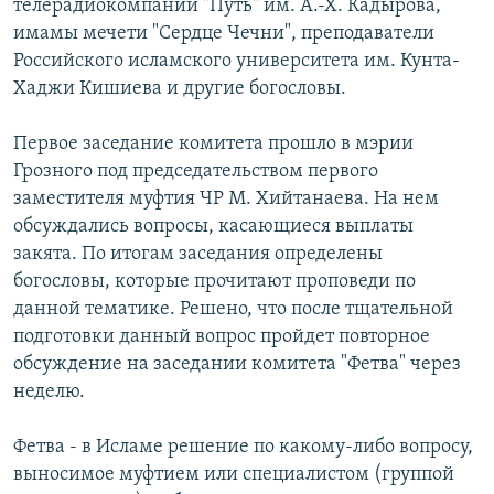
телерадиокомпании "Путь" им. А.-Х. Кадырова,
СПОРТ
БЛОГИ
АРХИВ РАДИОПРОГРАММЫ
имамы мечети "Сердце Чечни", преподаватели
Российского исламского университета им. Кунта-
МИР
ГОЛОСА
Хаджи Кишиева и другие богословы.
ЧИТАЕМ ПРЕССУ
Все сайты РСЕ/РС
Первое заседание комитета прошло в мэрии
Грозного под председательством первого
заместителя муфтия ЧР М. Хийтанаева. На нем
обсуждались вопросы, касающиеся выплаты
закята. По итогам заседания определены
богословы, которые прочитают проповеди по
данной тематике. Решено, что после тщательной
подготовки данный вопрос пройдет повторное
обсуждение на заседании комитета "Фетва" через
неделю.
Фетва - в Исламе решение по какому-либо вопросу,
выносимое муфтием или специалистом (группой