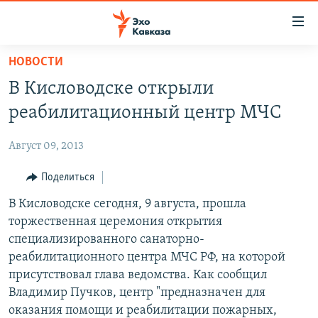
Accessibility
links
Вернуться
НОВОСТИ
к
НОВОСТИ
В Кисловодске открыли
основному
ТБИЛИСИ
содержанию
реабилитационный центр МЧС
СУХУМИ
Вернутся
к
Август 09, 2013
ЦХИНВАЛИ
главной
ВЕСЬ КАВКАЗ
Поделиться
навигации
Вернутся
ТЕМЫ
В Кисловодске сегодня, 9 августа, прошла
СЕВЕРНЫЙ КАВКАЗ
к
торжественная церемония открытия
РУБРИКИ
АРМЕНИЯ
ПОЛИТИКА
поиску
специализированного санаторно-
МУЛЬТИМЕДИА
АЗЕРБАЙДЖАН
ЭКОНОМИКА
НЕКРУГЛЫЙ СТОЛ
реабилитационного центра МЧС РФ, на которой
присутствовал глава ведомства. Как сообщил
АУДИО
ОБЩЕСТВО
ГОСТЬ НЕДЕЛИ
ВИДЕО
Владимир Пучков, центр "предназначен для
КУЛЬТУРА
ПОЗИЦИЯ
ФОТО
ПОДКАСТЫ
оказания помощи и реабилитации пожарных,
ПРИСОЕДИНЯЙТЕСЬ!