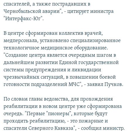
спасателей, а также пострадавших в
СПОРТ
БЛОГИ
АРХИВ РАДИОПРОГРАММЫ
Чернобыльской аварии", - цитирует министра
МИР
ГОЛОСА
"Интерфакс-Юг".
ЧИТАЕМ ПРЕССУ
Все сайты РСЕ/РС
В центре сформирован коллектив врачей,
медперсонала, установлено специализированное
технологичное медицинское оборудование.
"Создание центра является очередным шагом в
дальнейшем развитии Единой государственной
системы предупреждения и ликвидации
чрезвычайных ситуаций, в повышении боевой
готовности подразделений МЧС", - заявил Пучков.
По словам главы ведомства, для прохождения
реабилитации в новом центре уже сформирована
очередь. "Первые "пионеры", которые будут
проходить реабилитацию, - это пожарные и
спасатели Северного Кавказа", - сообщил министр.