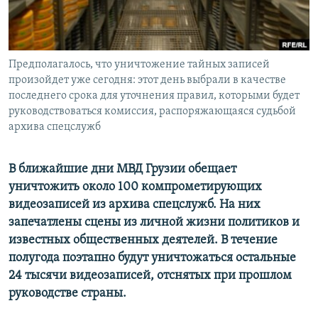
СПОРТ
БЛОГИ
АРХИВ РАДИОПРОГРАММЫ
МИР
ГОЛОСА
ЧИТАЕМ ПРЕССУ
Предполагалось, что уничтожение тайных записей
Все сайты РСЕ/РС
произойдет уже сегодня: этот день выбрали в качестве
последнего срока для уточнения правил, которыми будет
руководствоваться комиссия, распоряжающаяся судьбой
архива спецслужб
В ближайшие дни МВД Грузии обещает
уничтожить около 100 компрометирующих
видеозаписей из архива спецслужб. На них
запечатлены сцены из личной жизни политиков и
известных общественных деятелей. В течение
полугода поэтапно будут уничтожаться остальные
24 тысячи видеозаписей, отснятых при прошлом
руководстве страны.