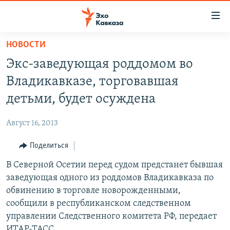
Accessibility
links
Вернуться
НОВОСТИ
к
НОВОСТИ
Экс-заведующая роддомом во
основному
ТБИЛИСИ
содержанию
Владикавказе, торговавшая
СУХУМИ
Вернутся
детьми, будет осуждена
к
ЦХИНВАЛИ
главной
Август 16, 2013
ВЕСЬ КАВКАЗ
навигации
Вернутся
Поделиться
ТЕМЫ
СЕВЕРНЫЙ КАВКАЗ
к
В Северной Осетии перед судом предстанет бывшая
РУБРИКИ
АРМЕНИЯ
ПОЛИТИКА
поиску
заведующая одного из роддомов Владикавказа по
МУЛЬТИМЕДИА
АЗЕРБАЙДЖАН
ЭКОНОМИКА
НЕКРУГЛЫЙ СТОЛ
обвинению в торговле новорожденными,
АУДИО
сообщили в республиканском следственном
ОБЩЕСТВО
ГОСТЬ НЕДЕЛИ
ВИДЕО
управлении Следственного комитета РФ, передает
КУЛЬТУРА
ПОЗИЦИЯ
ФОТО
ПОДКАСТЫ
ИТАР-ТАСС.
ПРИСОЕДИНЯЙТЕСЬ!