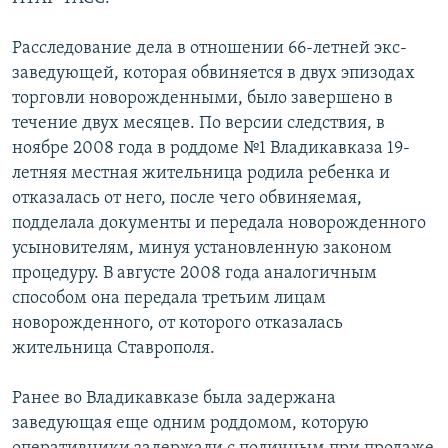
СПОРТ
БЛОГИ
АРХИВ РАДИОПРОГРАММЫ
Расследование дела в отношении 66-летней экс-
МИР
ГОЛОСА
заведующей, которая обвиняется в двух эпизодах
ЧИТАЕМ ПРЕССУ
Все сайты РСЕ/РС
торговли новорожденными, было завершено в
течение двух месяцев. По версии следствия, в
ноябре 2008 года в роддоме №1 Владикавказа 19-
летняя местная жительница родила ребенка и
отказалась от него, после чего обвиняемая,
подделала документы и передала новорожденного
усыновителям, минуя установленную законом
процедуру. В августе 2008 года аналогичным
способом она передала третьим лицам
новорожденного, от которого отказалась
жительница Ставрополя.
Ранее во Владикавказе была задержана
заведующая еще одним роддомом, которую