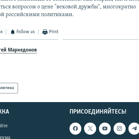
аться вопросом о цене "вековой дружбы", многократно
ой российскими политиками.
ся
Follow us
Print
гей Маркедонов
олитика
ЖКА
ПРИСОЕДИНЯЙТЕСЬ!
айте
орума