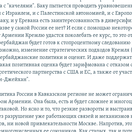
 с "качелями". Баку пытается проводить уравновешен
 с Израилем, и с Палестинской автономией, и с Европо
Баку, и у Еревана есть заинтересованность в диверси
разве у самой России ее нет? И если с помощью некото
т Армении Кремлю удастся поколебать ее курс, то это 
Азербайджан будет готов к стопроцентному следованию
озможно, изменение стратегических подходов Кремля 
зербайджанские политики и оценят. И даже поддержат.
такая позитивная оценка будет зарифмована с отказом 
ргетического партнерства с США и ЕС, а также от учас
и-Джейхан".
олитика России в Кавказском регионе не может ограни
ром Армении. Она была, есть и будет сложнее и многоц
аковой. Но ясно и то, что резкие развороты и выстраи
ез разрушение уже работающих связей и механизмов н
ов, ни новой привлекательности Москве. Напротив, это
емногочисленных ее союзников. Как старых, так и по