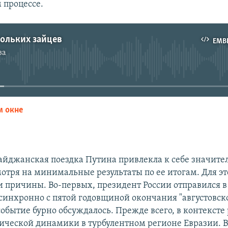
 процессе.
кольких зайцев
EMB
за
No media source currently available
м окне
EMBED
айджанская поездка Путина привлекла к себе значит
мотря на минимальные результаты по ее итогам. Для эт
 причины. Во-первых, президент России отправился в
синхронно с пятой годовщиной окончания "августовск
событие бурно обсуждалось. Прежде всего, в контексте
ческой динамики в турбулентном регионе Евразии. В