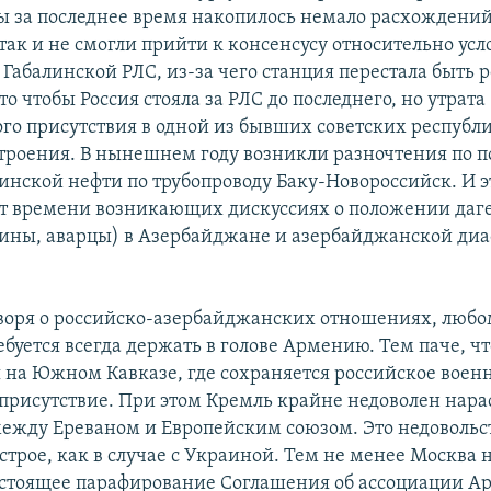
ы за последнее время накопилось немало расхождени
так и не смогли прийти к консенсусу относительно ус
 Габалинской РЛС, из-за чего станция перестала быть
то чтобы Россия стояла за РЛС до последнего, но утрата
го присутствия в одной из бывших советских республ
троения. В нынешнем году возникли разночтения по п
инской нефти по трубопроводу Баку-Новороссийск. И э
от времени возникающих дискуссиях о положении даг
гины, аварцы) в Азербайджане и азербайджанской ди
оворя о российско-азербайджанских отношениях, любо
ебуется всегда держать в голове Армению. Тем паче, чт
 на Южном Кавказе, где сохраняется российское воен
присутствие. При этом Кремль крайне недоволен нар
ежду Ереваном и Европейским союзом. Это недовольст
острое, как в случае с Украиной. Тем не менее Москва 
едстоящее парафирование Соглашения об ассоциации А