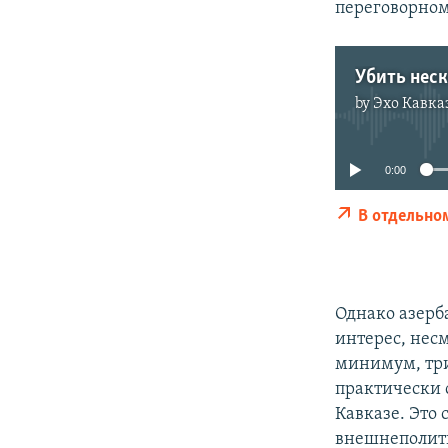
переговорном
Убить нес
by
Эхо Кавка
0:00
В отдельно
Однако азерб
интерес, нес
минимум, три
практически 
Кавказе. Это 
внешнеполити