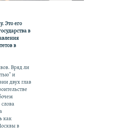
. Это его
осударства в
равления
тетов в
ов. Вряд ли
тью" и
ии двух глав
роительстве
абочем
 слова
а
ь как
Москвы в