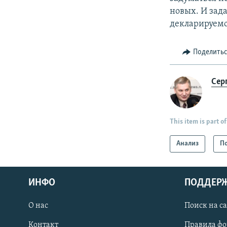
новых. И зад
декларируем
Поделить
Сер
This item is part of
Анализ
П
ИНФО
ПОДДЕР
О нас
Поиск на с
ПРИСОЕДИНЯЙТЕСЬ!
Контакт
Правила ф