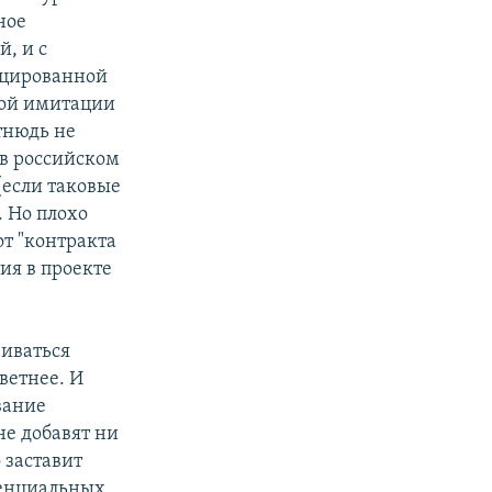
ное
й, и с
фицированной
рой имитации
отнюдь не
 в российском
(если таковые
 Но плохо
от "контракта
тия в проекте
чиваться
ветнее. И
вание
е добавят ни
 заставит
тенциальных