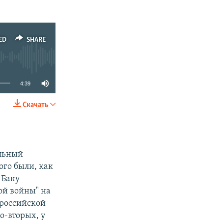
ED
SHARE
4:39
Скачать
SHARE
ельный
ого были, как
 Баку
ой войны" на
 российской
о-вторых, у