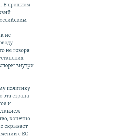
й. В прошлом
ловий
 российским
ик не
оводу
то не говоря
естанских
аспоры внутри
му политику
о эта страна –
ное и
астанием
во, конечно
не скрывает
рмении с ЕС