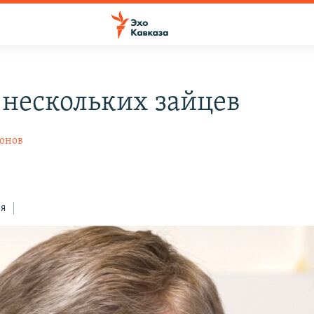
 нескольких зайцев
онов
ся