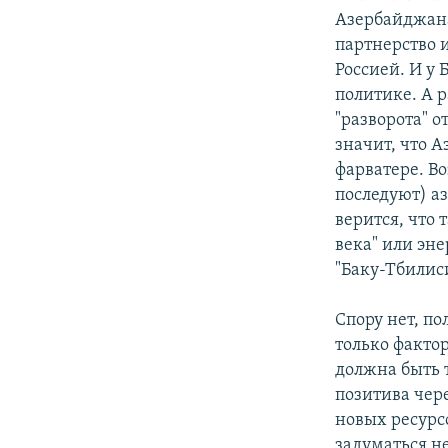
Азербайджана
партнерство и
Россией. И у 
политике. А 
"разворота" о
значит, что 
фарватере. В
последуют) а
верится, что 
века" или эне
"Баку-Тбилис
Спору нет, п
только факто
должна быть т
позитива чер
новых ресурс
задуматься н