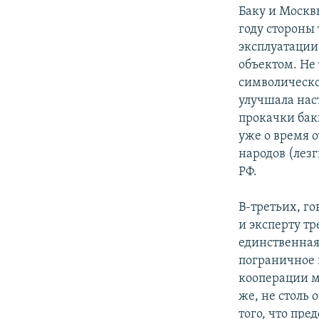
Баку и Москв
году стороны 
эксплуатации
объектом. Не 
символическо
улучшала нас
прокачки бак
уже о время 
народов (лез
РФ.
В-третьих, г
и эксперту тр
единственная
пограничное 
кооперации м
же, не столь 
того, что пр