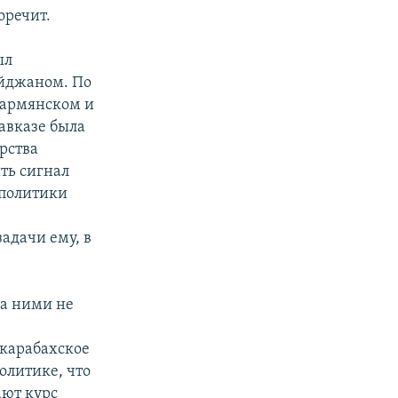
оречит.
ыл
айджаном. По
 армянском и
авказе была
рства
ить сигнал
 политики
задачи ему, в
За ними не
-карабахское
олитике, что
ают курс