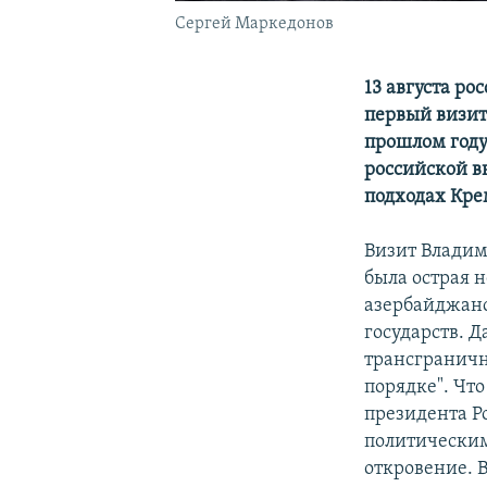
Сергей Маркедонов
13 августа ро
первый визит
прошлом году
российской в
подходах Кре
Визит Владим
была острая 
азербайджанс
государств. Д
трансграничн
порядке". Что
президента Р
политическим
откровение. 