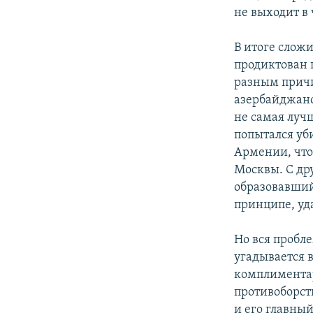
не выходит в
В итоге слож
продиктован 
разным причи
азербайджанс
не самая луч
попытался уби
Армении, что 
Москвы. С др
образовавшийс
принципе, уд
Но вся пробле
угадывается 
комплиментар
противоборст
и его главны