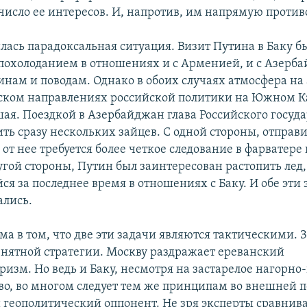
 число ее интересов. И, напротив, им напрямую против
илась парадоксальная ситуация. Визит Путина в Баку б
похолоданием в отношениях и с Арменией, и с Азерб
нам и поводам. Однако в обоих случаях атмосфера на
ком направлениях российской политики на Южном К
шая. Поездкой в Азербайджан глава Российского госуда
ть сразу нескольких зайцев. С одной стороны, отправ
от нее требуется более четкое следование в фарватере
угой стороны, Путин был заинтересован растопить лед,
я за последнее время в отношениях с Баку. И обе эти 
ались.
ма в том, что две эти задачи являются тактическими. 
внятной стратегии. Москву раздражает ереванский
изм. Но ведь и Баку, несмотря на застарелое нагорно
во, во многом следует тем же принципам во внешней п
й геополитический оппонент. Не зря эксперты сравнив