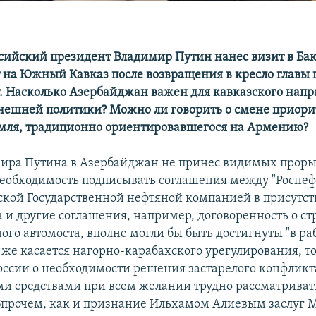
ссийский президент Владимир Путин нанес визит в Баку
 на Южный Кавказ после возвращения в кресло главы г
. Насколько Азербайджан важен для кавказского нап
нешней политики? Можно ли говорить о смене приори
мля, традиционно ориентировавшегося на Армению?
ира Путина в Азербайджан не принес видимых прорыв
необходимость подписывать соглашения между "Роснеф
кой Государственной нефтяной компанией в присутств
а и другие соглашения, например, договоренность о ст
ого автомоста, вполне могли бы быть достигнуты "в р
 же касается нагорно-карабахского урегулирования, то
оссии о необходимости решения застарелого конфликт
и средствами при всем желании трудно рассматриват
Впрочем, как и признание Ильхамом Алиевым заслуг 