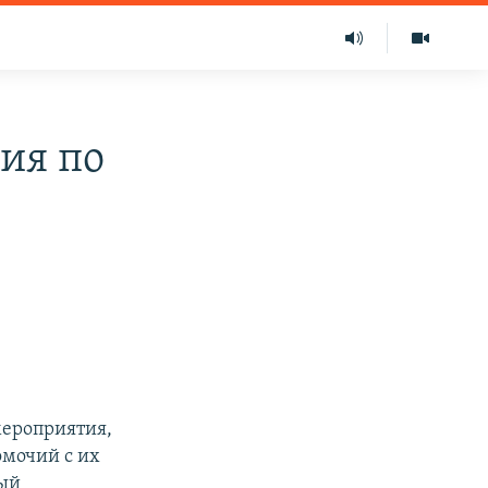
ия по
мероприятия,
омочий с их
ный