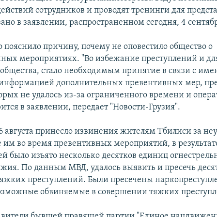
ействий сотрудников и проводят тренинги для предст
ано в заявлении, распространенном сегодня, 4 сентяб
 пояснило причину, почему не оповестило общество о
ных мероприятиях. "Во избежание преступлений и дл
 общества, стало необходимым принятие в связи с им
информацией дополнительных превентивных мер, пр
торых не удалось из-за ограниченного времени и опер
рится в заявлении, передает "Новости-Грузия".
6 августа принесло извинения жителям Тбилиси за неу
им во время превентивных мероприятий, в результат
ей было изъято несколько десятков единиц огнестрель
ужия. По данным МВД, удалось выявить и пресечь деся
яжких преступлений. Были пресечены наркопреступл
озможные обвиняемые в совершении тяжких преступл
авители бывшей правящей партии "Единое нацдвижени