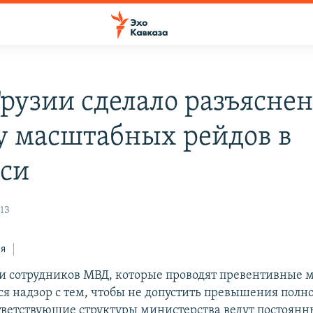
рузии сделало разъяснен
у масштабных рейдов в
си
13
ся
и сотрудников МВД, которые проводят превентивные 
ся надзор с тем, чтобы не допустить превышения полн
тветствующие структуры министерства ведут постоян