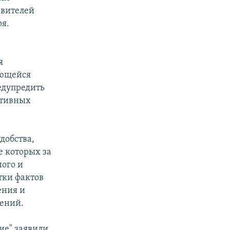
авителей
ря.
я
еющейся
едупредить
ативных
добства,
е которых за
ного и
тки фактов
ения и
ений.
е" заявили,