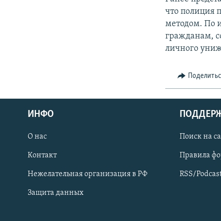
что полиция 
методом. По 
гражданам, с
личного униж
Поделить
ИНФО
ПОДДЕР
О нас
Поиск на с
ПРИСОЕДИНЯЙТЕСЬ!
Контакт
Правила ф
Нежелательная организация в РФ
RSS/Podcas
Защита данных
Все сайты РСЕ/РС