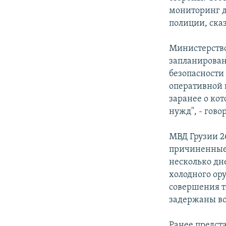
СПОРТ
БЛОГИ
АРХИВ РАДИОПРОГРАММЫ
мониторинг д
МИР
ГОЛОСА
полиции, сказ
ЧИТАЕМ ПРЕССУ
Министерство
запланирован
безопасности
оперативной 
заранее о ко
нужд", - гово
МВД Грузии 2
причиненные 
несколько дн
холодного ор
совершения т
задержаны в
Ранее предст