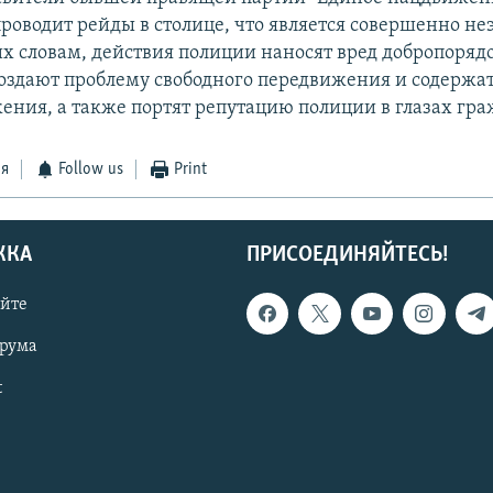
проводит рейды в столице, что является совершенно 
их словам, действия полиции наносят вред добропоря
оздают проблему свободного передвижения и содержат
ения, а также портят репутацию полиции в глазах гра
ся
Follow us
Print
ЖКА
ПРИСОЕДИНЯЙТЕСЬ!
айте
орума
t