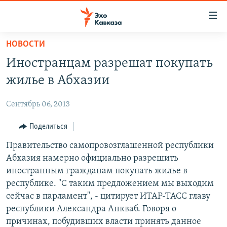
Accessibility
links
Вернуться
НОВОСТИ
к
НОВОСТИ
Иностранцам разрешат покупать
основному
ТБИЛИСИ
содержанию
жилье в Абхазии
СУХУМИ
Вернутся
к
Сентябрь 06, 2013
ЦХИНВАЛИ
главной
ВЕСЬ КАВКАЗ
Поделиться
навигации
Вернутся
ТЕМЫ
Правительство самопровозглашенной республики
СЕВЕРНЫЙ КАВКАЗ
к
Абхазия намерно официально разрешить
РУБРИКИ
АРМЕНИЯ
ПОЛИТИКА
поиску
иностранным гражданам покупать жилье в
МУЛЬТИМЕДИА
АЗЕРБАЙДЖАН
ЭКОНОМИКА
НЕКРУГЛЫЙ СТОЛ
республике. "С таким предложением мы выходим
сейчас в парламент", - цитирует ИТАР-ТАСС главу
АУДИО
ОБЩЕСТВО
ГОСТЬ НЕДЕЛИ
ВИДЕО
республики Александра Анкваб. Говоря о
КУЛЬТУРА
ПОЗИЦИЯ
ФОТО
ПОДКАСТЫ
причинах, побудивших власти принять данное
ПРИСОЕДИНЯЙТЕСЬ!