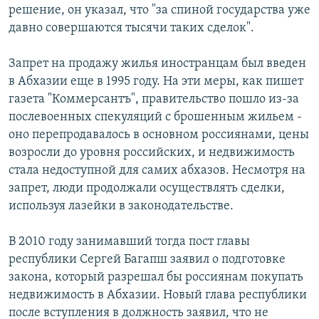
решение, он указал, что "за спиной государства уже
СПОРТ
БЛОГИ
АРХИВ РАДИОПРОГРАММЫ
давно совершаются тысячи таких сделок".
МИР
ГОЛОСА
Запрет на продажу жилья иностранцам был введен
ЧИТАЕМ ПРЕССУ
Все сайты РСЕ/РС
в Абхазии еще в 1995 году. На эти меры, как пишет
газета "Коммерсантъ", правительство пошло из-за
послевоенных спекуляций с брошенным жильем -
оно перепродавалось в основном россиянами, цены
возросли до уровня российских, и недвижимость
стала недоступной для самих абхазов. Несмотря на
запрет, люди продолжали осуществлять сделки,
используя лазейки в законодательстве.
В 2010 году занимавший тогда пост главы
республики Сергей Багапш заявил о подготовке
закона, который разрешал бы россиянам покупать
недвижимость в Абхазии. Новый глава республики
после вступления в должность заявил, что не