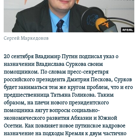
СПОРТ
БЛОГИ
АРХИВ РАДИОПРОГРАММЫ
МИР
ГОЛОСА
ЧИТАЕМ ПРЕССУ
Все сайты РСЕ/РС
Сергей Маркедонов
20 сентября Владимир Путин подписал указ о
назначении Владислава Суркова своим
помощником. По словам пресс-секретаря
российского президента Дмитрия Пескова, Сурков
будет заниматься тем же кругом проблем, что и его
предшественница Татьяна Голикова. Таким
образом, на плечи нового президентского
помощника лягут вопросы социально-
экономического развития Абхазии и Южной
Осетии. Как повлияет новое путинское кадровое
назначение на подходы Кремля к двум частично