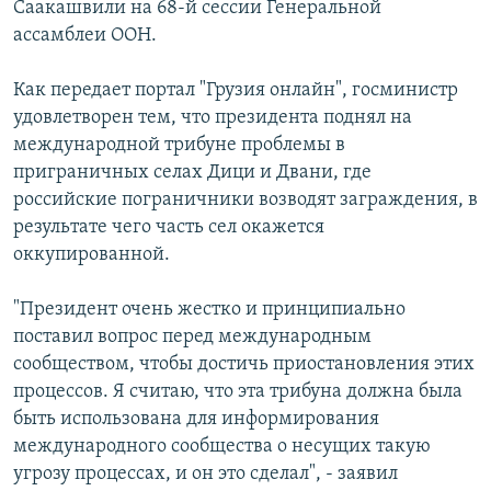
Саакашвили на 68-й сессии Генеральной
СПОРТ
БЛОГИ
АРХИВ РАДИОПРОГРАММЫ
ассамблеи ООН.
МИР
ГОЛОСА
Как передает портал "Грузия онлайн", госминистр
ЧИТАЕМ ПРЕССУ
Все сайты РСЕ/РС
удовлетворен тем, что президента поднял на
международной трибуне проблемы в
приграничных селах Дици и Двани, где
российские пограничники возводят заграждения, в
результате чего часть сел окажется
оккупированной.
"Президент очень жестко и принципиально
поставил вопрос перед международным
сообществом, чтобы достичь приостановления этих
процессов. Я считаю, что эта трибуна должна была
быть использована для информирования
международного сообщества о несущих такую
угрозу процессах, и он это сделал", - заявил