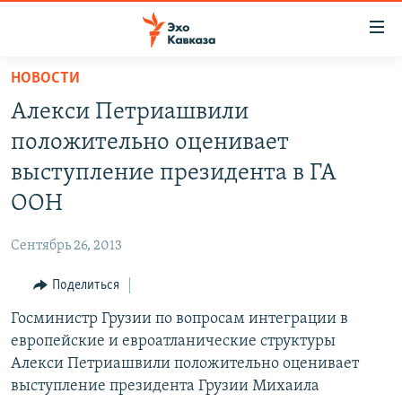
Accessibility
links
Вернуться
НОВОСТИ
к
НОВОСТИ
Алекси Петриашвили
основному
ТБИЛИСИ
содержанию
положительно оценивает
СУХУМИ
Вернутся
выступление президента в ГА
к
ЦХИНВАЛИ
ООН
главной
ВЕСЬ КАВКАЗ
навигации
Сентябрь 26, 2013
Вернутся
ТЕМЫ
СЕВЕРНЫЙ КАВКАЗ
к
Поделиться
РУБРИКИ
АРМЕНИЯ
ПОЛИТИКА
поиску
Госминистр Грузии по вопросам интеграции в
МУЛЬТИМЕДИА
АЗЕРБАЙДЖАН
ЭКОНОМИКА
НЕКРУГЛЫЙ СТОЛ
европейские и евроатланические структуры
АУДИО
ОБЩЕСТВО
ГОСТЬ НЕДЕЛИ
ВИДЕО
Алекси Петриашвили положительно оценивает
выступление президента Грузии Михаила
КУЛЬТУРА
ПОЗИЦИЯ
ФОТО
ПОДКАСТЫ
ПРИСОЕДИНЯЙТЕСЬ!