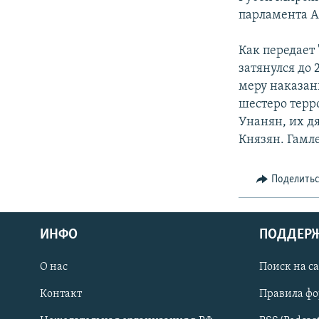
СПОРТ
БЛОГИ
АРХИВ РАДИОПРОГРАММЫ
парламента А
МИР
ГОЛОСА
Как передает 
ЧИТАЕМ ПРЕССУ
затянулся до
меру наказан
шестеро терро
Унанян, их д
Князян. Гамл
Поделить
ИНФО
ПОДДЕР
О нас
Поиск на с
ПРИСОЕДИНЯЙТЕСЬ!
Контакт
Правила ф