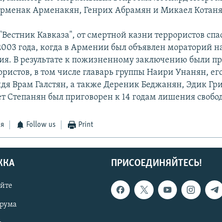
рменак Арменакян, Генрих Абрамян и Микаел Котаня
"Вестник Кавказа", от смертной казни террористов спасл
 2003 года, когда в Армении был объявлен мораторий 
ия. В результате к пожизненному заключению были п
ристов, в том числе главарь группы Наири Унанян, ег
ядя Врам Галстян, а также Дереник Беджанян, Эдик Гр
ет Степанян был приговорен к 14 годам лишения свобо
ся
Follow us
Print
ЖКА
ПРИСОЕДИНЯЙТЕСЬ!
айте
орума