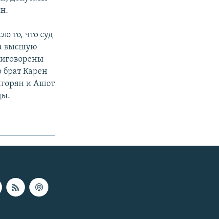
н.
о то, что суд
на высшую
риговорены
о брат Карен
игорян и Ашот
ды.