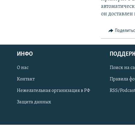
СПОРТ
БЛОГИ
АРХИВ РАДИОПРОГРАММЫ
автоматическ
МИР
ГОЛОСА
он доставлен 
ЧИТАЕМ ПРЕССУ
Поделить
ИНФО
ПОДДЕР
О нас
Поиск на с
Контакт
Правила ф
Нежелательная организация в РФ
RSS/Podcas
Защита данных
ПРИСОЕДИНЯЙТЕСЬ!