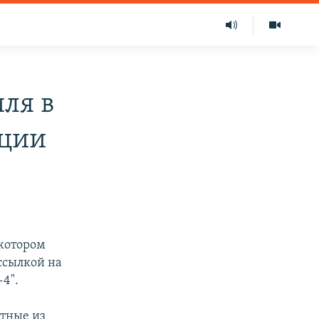
иля в
иции
котором
ссылкой на
-4".
стные из