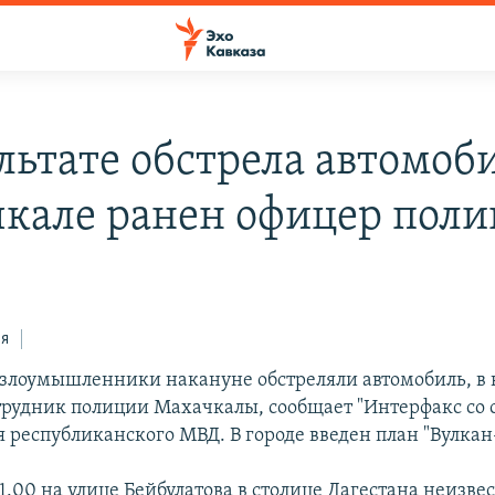
льтате обстрела автомоб
кале ранен офицер пол
ся
злоумышленники накануне обстреляли автомобиль, в 
трудник полиции Махачкалы, сообщает "Интерфакс со 
 республиканского МВД. В городе введен план "Вулкан
.00 на улице Бейбулатова в столице Дагестана неизве