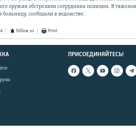
ого оружия обстреляли сотрудника полиции. В тяжело
в больницу, сообщили в ведомстве.
ся
Follow us
Print
ЖКА
ПРИСОЕДИНЯЙТЕСЬ!
айте
орума
t