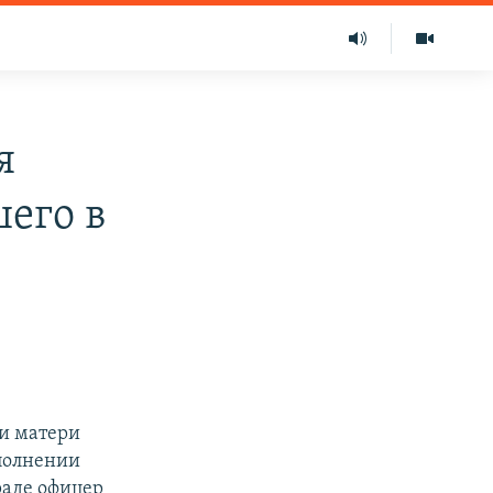
я
его в
ии матери
сполнении
раде офицер