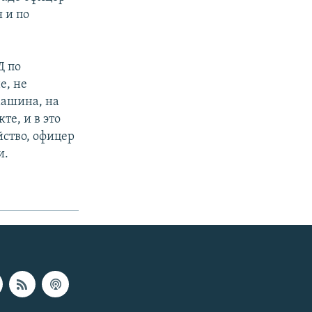
 и по
Д по
е, не
машина, на
е, и в это
йство, офицер
и.