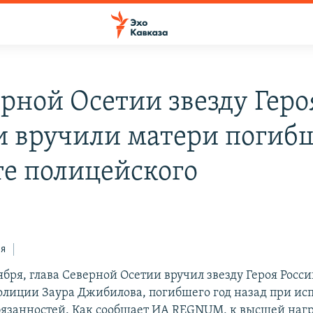
ерной Осетии звезду Геро
и вручили матери погибш
те полицейского
3
ся
ября, глава Северной Осетии вручил звезду Героя Росс
олиции Заура Джибилова, погибшего год назад при и
язанностей. Как сообщает ИА REGNUM, к высшей наг