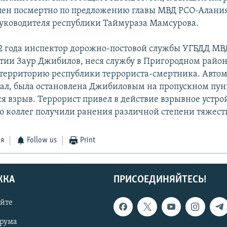
лен посмертно по предложению главы МВД РСО-Алания
руководителя республики Таймураза Мамсурова.
12 года инспектор дорожно-постовой службы УГБДД МВ
тии Заур Джибилов, неся службу в Пригородном район
 территорию республики террориста-смертника. Авто
хал, была остановлена Джибиловым на пропускном пункт
я взрыв. Террорист привел в действие взрывное устро
го коллег получили ранения различной степени тяжест
ся
Follow us
Print
ЖКА
ПРИСОЕДИНЯЙТЕСЬ!
айте
орума