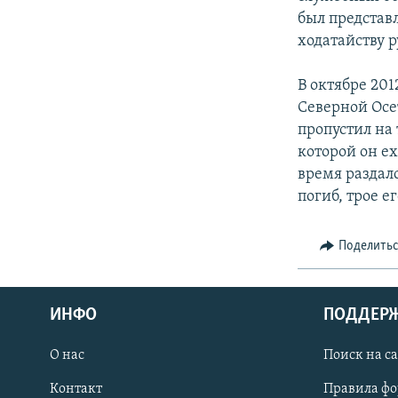
СПОРТ
БЛОГИ
АРХИВ РАДИОПРОГРАММЫ
был представ
МИР
ГОЛОСА
ходатайству 
ЧИТАЕМ ПРЕССУ
В октябре 20
Северной Осе
пропустил на
которой он е
время раздалс
погиб, трое е
Поделить
ИНФО
ПОДДЕР
О нас
Поиск на с
ПРИСОЕДИНЯЙТЕСЬ!
Контакт
Правила ф