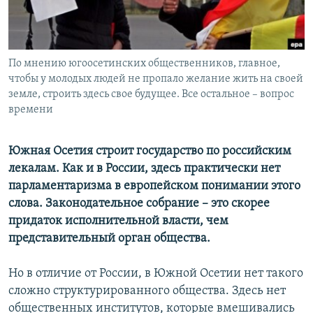
СПОРТ
БЛОГИ
АРХИВ РАДИОПРОГРАММЫ
МИР
ГОЛОСА
ЧИТАЕМ ПРЕССУ
По мнению югоосетинских общественников, главное,
Все сайты РСЕ/РС
чтобы у молодых людей не пропало желание жить на своей
земле, строить здесь свое будущее. Все остальное – вопрос
времени
Южная Осетия строит государство по российским
лекалам. Как и в России, здесь практически нет
парламентаризма в европейском понимании этого
слова. Законодательное собрание – это скорее
придаток исполнительной власти, чем
представительный орган общества.
Но в отличие от России, в Южной Осетии нет такого
сложно структурированного общества. Здесь нет
общественных институтов, которые вмешивались