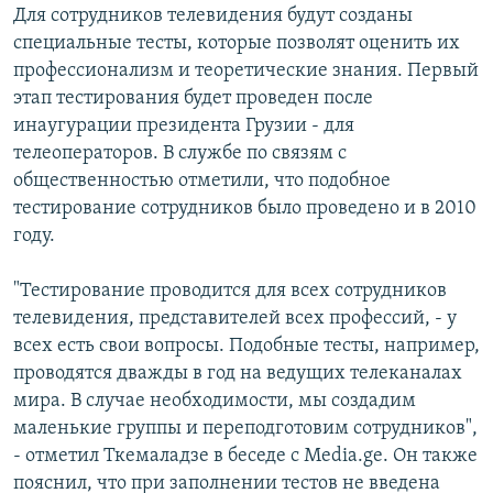
Для сотрудников телевидения будут созданы
СПОРТ
БЛОГИ
АРХИВ РАДИОПРОГРАММЫ
специальные тесты, которые позволят оценить их
МИР
ГОЛОСА
профессионализм и теоретические знания. Первый
этап тестирования будет проведен после
ЧИТАЕМ ПРЕССУ
Все сайты РСЕ/РС
инаугурации президента Грузии - для
телеоператоров. В службе по связям с
общественностью отметили, что подобное
тестирование сотрудников было проведено и в 2010
году.
"Тестирование проводится для всех сотрудников
телевидения, представителей всех профессий, - у
всех есть свои вопросы. Подобные тесты, например,
проводятся дважды в год на ведущих телеканалах
мира. В случае необходимости, мы создадим
маленькие группы и переподготовим сотрудников",
- отметил Ткемаладзе в беседе с Media.ge. Он также
пояснил, что при заполнении тестов не введена