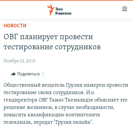
Accessibility
links
Вернуться
НОВОСТИ
к
НОВОСТИ
ОВГ планирует провести
основному
ТБИЛИСИ
содержанию
тестирование сотрудников
СУХУМИ
Вернутся
к
Ноябрь 13, 2013
ЦХИНВАЛИ
главной
ВЕСЬ КАВКАЗ
Поделиться
навигации
Вернутся
ТЕМЫ
Общественный вещатель Грузии намерен провести
СЕВЕРНЫЙ КАВКАЗ
к
тестирование своих сотрудников. И.о.
РУБРИКИ
АРМЕНИЯ
ПОЛИТИКА
поиску
гендиректора ОВГ Тамаз Ткемаладзе объясняет это
МУЛЬТИМЕДИА
АЗЕРБАЙДЖАН
ЭКОНОМИКА
НЕКРУГЛЫЙ СТОЛ
решение желанием, в случае необходимости,
повысить квалификацию контингеннта
АУДИО
ОБЩЕСТВО
ГОСТЬ НЕДЕЛИ
ВИДЕО
телеканала, передат "Грузия онлайн".
КУЛЬТУРА
ПОЗИЦИЯ
ФОТО
ПОДКАСТЫ
ПРИСОЕДИНЯЙТЕСЬ!