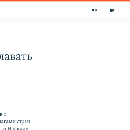
лавать
в с
лагами стран
ства Ираклий