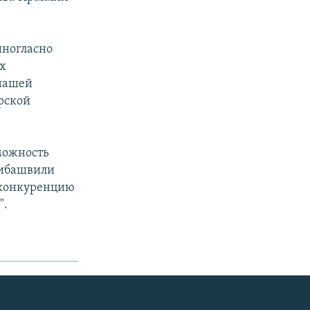
иногласно
х
 нашей
рской
зможность
рибашвили
 конкуренцию
".