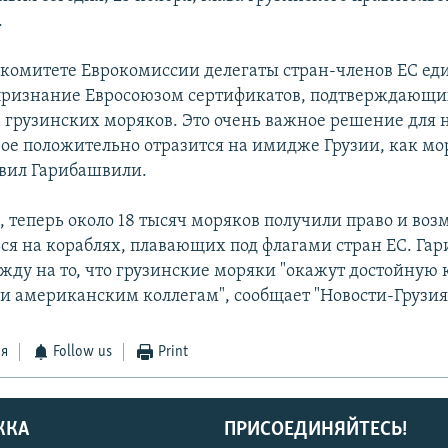
.
а комитете Еврокомиссии делегаты стран-членов ЕС ед
признание Евросоюзом сертификатов, подтверждающи
грузинских моряков. Это очень важное решение для
рое положительно отразится на имидже Грузии, как мо
явил Гарибашвили.
, теперь около 18 тысяч моряков получили право и во
ься на кораблях, плавающих под флагами стран ЕС. Га
жду на то, что грузинские моряки "окажут достойную
и американским коллегам", сообщает "Новости-Грузия
ся
Follow us
Print
ЖКА
ПРИСОЕДИНЯЙТЕСЬ!