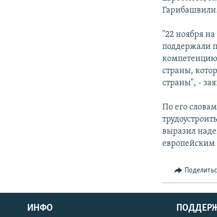
СПОРТ
БЛОГИ
АРХИВ РАДИОПРОГРАММЫ
Гарибашвили
МИР
ГОЛОСА
"22 ноября н
ЧИТАЕМ ПРЕССУ
поддержали 
компетенцию 
страны, кото
страны", - за
По его словам
трудоустроит
выразил наде
европейским 
Поделить
ИНФО
ПОДДЕР