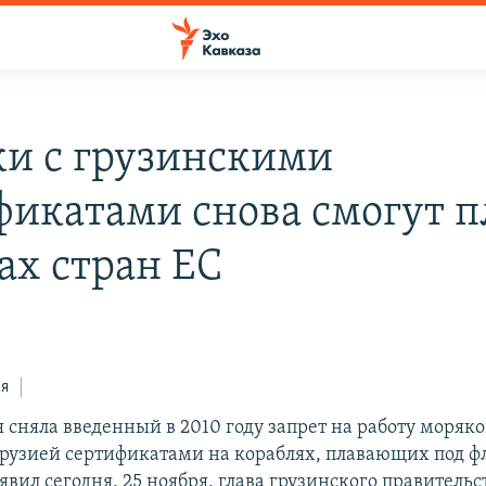
и с грузинскими
фикатами снова смогут п
ах стран ЕС
ся
сняла введенный в 2010 году запрет на работу моряко
узией сертификатами на кораблях, плавающих под ф
явил сегодня, 25 ноября, глава грузинского правитель