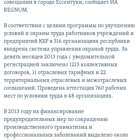
совещании в городе Ессентуки, сообщает ИА
СПОРТ
БЛОГИ
АРХИВ РАДИОПРОГРАММЫ
REGNUM.
МИР
ГОЛОСА
В соответствии с целями программы по улучшению
ЧИТАЕМ ПРЕССУ
Все сайты РСЕ/РС
условий и охраны труда работников учреждений и
предприятий КБР в 316 организациях республики
внедрена система управления охраной труда. За
девять месяцев 2013 года с уведомительной
регистрацией заключено 1213 коллективных
договоров, 11 отраслевых тарифных и 22
территориальных отраслевых и межотраслевых
соглашений. Проведена аттестация 760 рабочих
мест по условиям труда в 48 организациях.
В 2013 году на финансирование
предупредительных мер по сокращению
производственного травматизма и
профессиональных заболеваний выделено около