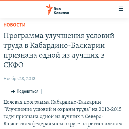
Accessibility
links
Вернуться
НОВОСТИ
к
НОВОСТИ
Программа улучшения условий
основному
ТБИЛИСИ
содержанию
труда в Кабардино-Балкарии
СУХУМИ
Вернутся
признана одной из лучших в
к
ЦХИНВАЛИ
СКФО
главной
ВЕСЬ КАВКАЗ
навигации
Ноябрь 28, 2013
Вернутся
ТЕМЫ
СЕВЕРНЫЙ КАВКАЗ
к
Поделиться
РУБРИКИ
АРМЕНИЯ
ПОЛИТИКА
поиску
Целевая программа Кабардино-Балкарии
МУЛЬТИМЕДИА
АЗЕРБАЙДЖАН
ЭКОНОМИКА
НЕКРУГЛЫЙ СТОЛ
"Улучшение условий и охраны труда" на 2012-2015
АУДИО
ОБЩЕСТВО
ГОСТЬ НЕДЕЛИ
ВИДЕО
годы признана одной из лучших в Северо-
Кавказском федеральном округе на региональном
КУЛЬТУРА
ПОЗИЦИЯ
ФОТО
ПОДКАСТЫ
ПРИСОЕДИНЯЙТЕСЬ!