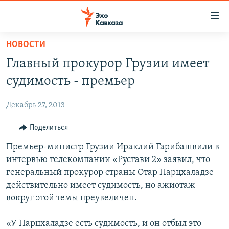
Accessibility
links
Вернуться
НОВОСТИ
к
НОВОСТИ
Главный прокурор Грузии имеет
основному
ТБИЛИСИ
содержанию
судимость - премьер
СУХУМИ
Вернутся
к
Декабрь 27, 2013
ЦХИНВАЛИ
главной
ВЕСЬ КАВКАЗ
Поделиться
навигации
Вернутся
ТЕМЫ
Премьер-министр Грузии Ираклий Гарибашвили в
СЕВЕРНЫЙ КАВКАЗ
к
интервью телекомпании «Рустави 2» заявил, что
РУБРИКИ
АРМЕНИЯ
ПОЛИТИКА
поиску
генеральный прокурор страны Отар Парцхаладзе
МУЛЬТИМЕДИА
АЗЕРБАЙДЖАН
ЭКОНОМИКА
НЕКРУГЛЫЙ СТОЛ
действительно имеет судимость, но ажиотаж
вокруг этой темы преувеличен.
АУДИО
ОБЩЕСТВО
ГОСТЬ НЕДЕЛИ
ВИДЕО
КУЛЬТУРА
ПОЗИЦИЯ
ФОТО
ПОДКАСТЫ
«У Парцхаладзе есть судимость, и он отбыл это
ПРИСОЕДИНЯЙТЕСЬ!