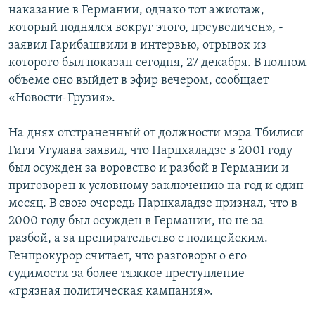
наказание в Германии, однако тот ажиотаж,
СПОРТ
БЛОГИ
АРХИВ РАДИОПРОГРАММЫ
который поднялся вокруг этого, преувеличен», -
МИР
ГОЛОСА
заявил Гарибашвили в интервью, отрывок из
которого был показан сегодня, 27 декабря. В полном
ЧИТАЕМ ПРЕССУ
Все сайты РСЕ/РС
объеме оно выйдет в эфир вечером, сообщает
«Новости-Грузия».
На днях отстраненный от должности мэра Тбилиси
Гиги Угулава заявил, что Парцхаладзе в 2001 году
был осужден за воровство и разбой в Германии и
приговорен к условному заключению на год и один
месяц. В свою очередь Парцхаладзе признал, что в
2000 году был осужден в Германии, но не за
разбой, а за препирательство с полицейским.
Генпрокурор считает, что разговоры о его
судимости за более тяжкое преступление –
«грязная политическая кампания».