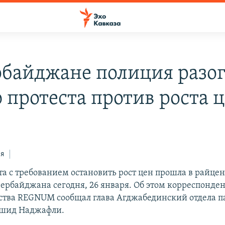
рбайджане полиция разо
 протеста против роста 
ся
та с требованием остановить рост цен прошла в райце
ербайджана сегодня, 26 января. Об этом корреспонде
тва REGNUM сообщал глава Агджабединский отдела п
ашид Наджафли.