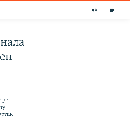
гнала
цен
нтре
нту
артии