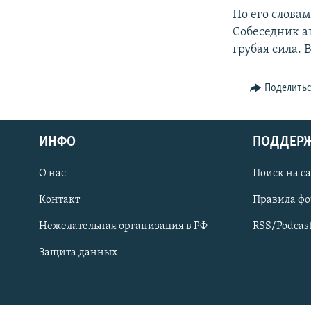
СПОРТ
БЛОГИ
АРХИВ РАДИОПРОГРАММЫ
По его слова
МИР
ГОЛОСА
Собеседник а
грубая сила. 
ЧИТАЕМ ПРЕССУ
Поделить
ИНФО
ПОДДЕР
О нас
Поиск на с
Контакт
Правила ф
Нежелательная организация в РФ
RSS/Podcas
Защита данных
ПРИСОЕДИНЯЙТЕСЬ!